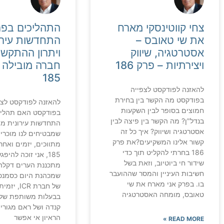
צחי קווטינסקי מארח
התהליכים בפר
את שי טאובס –
התחדשות עירו
אסטרטגיה, שיווק
ויתרון ההתקש
ויצירתיות – פרק 186
חברה מובילה 
185
להאזנה לפודקסט לצפייה
בפודקסט מה הקשר בין בחירת
להאזנה לפודקסט לצפ
חמוצים בסופר לבין השקעות
בפודקסט האם תהליכ
בנדל"ן? מה הקשר בין פיצה לבין
התחדשות עירונית מה
אסטרטגיה ושיווק? איך כל זה
שמבטיחים לנו מוכרי 
קשור אלינו המשקיעים?את פרק
מתווכים, יזמים ואחר
186 בחרתי להקליט תוך כדי
185, אני זוכה להיפ
שידור חי ביוטיוב, וזאת בשל
מתכננת הערים דקלה 
חשיבות העיניין והמסר שההועבר
שמכהנת היום כסמנכ"
בו. בפרק אני מארח את שי
של חברת ICR, 
טאובס, מומחה האסטרטגיה
בבעלות משותפת של 
קנדה ושל ראם מגורי
הראיון אי אפשר
READ MORE »