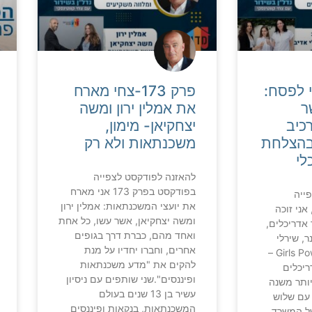
חגיגי לפסח:
פרק 173-צחי מארח
ר
את אמלין ירון ומשה
כיב
יצחקיאן- מימון,
 בהצלחת
משכנתאות ולא רק
לי
להאזנה לפודקסט לצפייה
בפודקסט בפרק 173 אני מארח
ייה
את יועצי המשכנתאות: אמלין ירון
פודקסט בפרק 174, אני זוכה
ומשה יצחקיאן, אשר עשו, כל אחת
אדריכלים,
ואחד מהם, כברת דרך בגופים
ר, שירלי
אחרים, וחברו יחדיו על מנת
אדיב ורוני שימל, Girls Power –
להקים את "מדע משכנתאות
יכלים
ופיננסים".שני שותפים עם ניסיון
יותר משנה
עשיר בן 13 שנים בעולם
 עם שלוש
המשכנתאות, בנקאות ופיננסים
ל המשרד