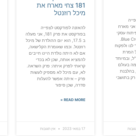
181 צחי מארח את
מיכל רוזנטל
ייה
פודקסט בפרק 182 אני מארח
להאזנה לפודקסט לצפייה
פיתוח עסקי
בפודקסט את פרק 181, אני מעלה
בחברת Blue Crown Capital.
ב 17.5, הוא יום ההולדת של מיכל
לנו ולפקוח
רוזנטל. וכמו שאומרת הקלישאה,
של המרת
אם לא היתה נולדת היינו חייבים
ל, ובמיוחד
להמציא אותה, שכן לא בכדי
מה בעולם
קראתי לפרק איתה: פרק השראה.
 בהלבנת
לא, עם מיכל לא מספיק לעשות
 רק בתושבי
פרק – איתה אפשר להעלות
סדרה, שכן סיפור
READ MORE »
גובות
17 במאי 2023
אין תגובות