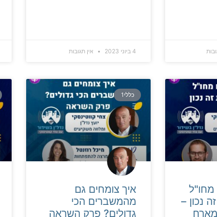
ובות
4 ביוני 2023
אין תגובות
כללי1
מחו"ל
איך צומחים גם
ה נכון –
מהמשברים הכי
צחי מארח
גדולים? פרק השראה