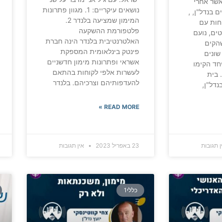
אשר אחרי
נושאים עיקריים: 1. מגוון פתרונות
 בנדל"ן, ,
המימון שמציעה בלנדר 2.
נת 2016, כוחות עם
פלטפורמת ההשקעה
ים, נועם
האלטרנטיבית בלנדר הינה חברת
שהקים
פינטק בינלאומית המספקת
סקים שונים
אשראי ופתרונות מימון חדשניים
יחד הקימו
לעשרות אלפי לקוחות בהתאם
את Investo Capital. בית
להעדפותיהם וצרכיהם. בלנדר
נדל"ן,
READ MORE »
 תגובות
23 באפריל 2023
אין תגובות
כללי1