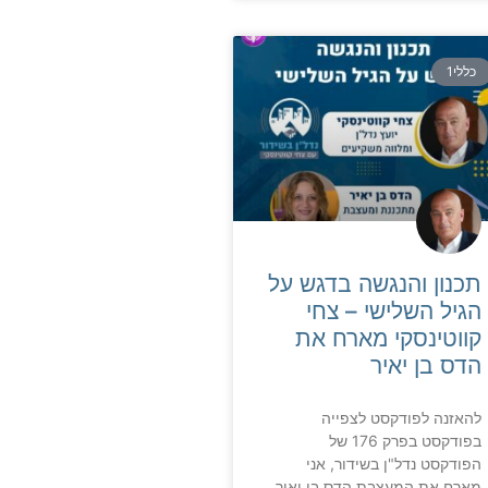
כללי1
תכנון והנגשה בדגש על
הגיל השלישי – צחי
קווטינסקי מארח את
הדס בן יאיר
להאזנה לפודקסט לצפייה
בפודקסט בפרק 176 של
הפודקסט נדל"ן בשידור, אני
מארח את המעצבת הדס בן יאיר,