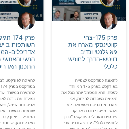
פרק 175-צחי
פרק 174 
קווטינסקי מארח את
השותפות ב יש
גיא גלנטי ונדיב
אדריכלים-המר
דויטש-הדרך לחופש
הנשי והאנושי
כלכלי
התכנון האדריכ
להאזנה לפודקסט לצפייה
להאזנה לפודקסט לצפ
בפודקסט בפרק 175 המיוחד
ב
לפסח, החג המסמל יותר מכל את
להתארח במשרד ישר 
היציאה מעבדות לחירות, אני
ומארח את : דנה לאונ
מארח את נדיב דויטש ואת גיא
גלנטי, מייסדי חברת אתיקה
שותפות במשרד האדר
פיננסים ומובילי הפודקסט "בדרך
המוביל בריאיון קצת 
לחופש כלכלי". עם גיא ונדיב אני
מאז קידומן, שוחחתי
מדבר על הדרך לבניית חופש
השותפות החדשות ש