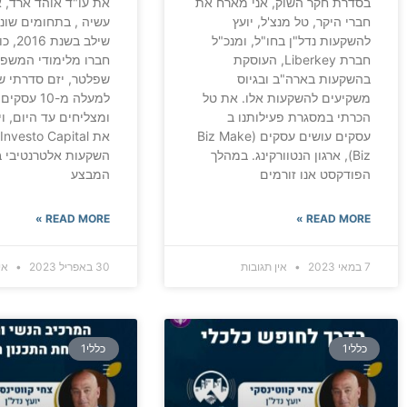
בסדרת חקר השוק, אני מארח את
את עו"ד אוהד ארד, 
חברי היקר, טל מנצ'ל, יועץ
עשיה , בתחומים שונים
להשקעות נדל"ן בחו"ל, ומנכ"ל
שילב בש
חברת Liberkey, העוסקת
חברו מלימודי המשפט
בהשקעות בארה"ב ובגיוס
שפלטר, יזם סדרתי 
משקיעים להשקעות אלו. את טל
למעלה מ-10 ע
הכרתי במסגרת פעילותנו ב
ומצליחים עד היום, ו
עסקים עושים עסקים (Biz Make
Biz), ארגון הנטוורקינג. במהלך
השקעות אלטרנטיבי ב
הפודקסט אנו זורמים
המבצע
READ MORE »
READ MORE »
7 במאי 2023
אין תגובות
30 באפריל 2023
אין
כללי1
כללי1