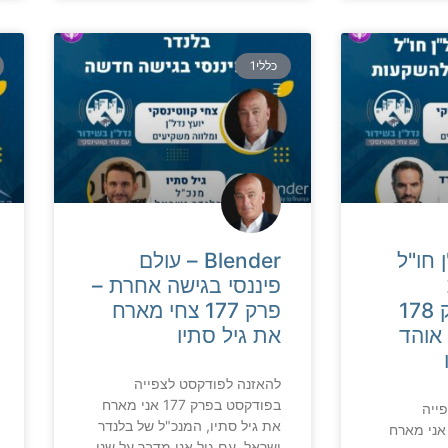
כללי1
 חו"ל
Blender – עולם
פיננסי בגישה אחרת –
להשקעות-פרק 178
פרק 177 צחי מארח
אוהד
את גיל סתיו
להאזנה לפודקסט לצפייה
בפודקסט בפרק 177 אני מארח
ייה
את גיל סתיו, המנכ"ל של בלנדר
פודקסט בפרק 178 אני מארח
ישראל. עם גיל אני מדבר על שני