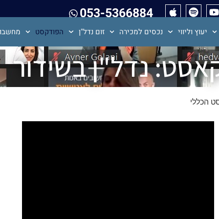
053-5366884
יעוץ וליווי
נכסים למכירה
זום נדל"ן
הפודקסט
מחשבון
אסט: נדל"ן בשידור
סט הכללי