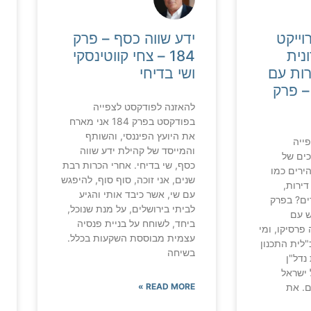
וייקט
ידע שווה כסף – פרק
נית
184 – צחי קווטינסקי
רות עם
ושי בדיחי
– פרק
להאזנה לפודקסט לצפייה
בפודקסט בפרק 184 אני מארח
את היועץ הפיננסי, והשותף
ייה
והמייסד של קהילת ידע שווה
ים של
כסף, שי בדיחי. אחרי הכרות רבת
ירים כמו
שנים, אני זוכה, סוף סוף, להיפגש
דירות,
עם שי, אשר כיבד אותי והגיע
ים? בפרק
לביתי בירושלים, על מנת שנוכל,
גש עם
ביחד, לשוחח על בניית פנסיה
פרסיקו, ומי
עצמית מבוססת השקעות בכלל.
לית התכנון
בשיחה
יזמית נדל"ן
ישראל
ם. את
READ MORE »