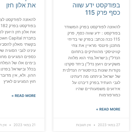
בפודקסט ידע שווה
את אלון חזן
כסף פרק 115
להאזנה לפודקסט לצפ
ב
להאזנה לפודקסט בפרק המשודר
את אלון חזן היועץ ל
בפודקסט : ידע שווה כסף, פרק
115 ככה נכתב: בפרק שי בדיחי
בקשתי מאלון להסביר 
מתכנן פיננסי מראיין את צחי
עינינו לגבי הסוגיה 
קוויטיסקי מהוותיקים בתחום
כספים המגיעים מחו"
הנדל"ן בישראל.צחי הוא מלווה
בימים אלו של המלח
משקיעים ויועץ נדל"ן ביחד סקרנו
בכלל ובישראל בפרט,
נקודות שונות בהיסטוריה הנדלנית
ההון. ולא, אין מדובר
של ישראל וניתחנו מה דעתינו
חוץ המגיעים לארץ
לגבי העתיד.בפרק דיברנו על
אירועים משמעותיים שהיו
כמורפורמות
READ MORE »
READ MORE »
27 במאי 2023
אין תגובות
21 במאי 2023
אין ת