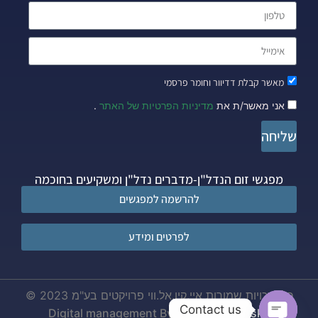
מאשר קבלת דדיוור וחומר פרסמי
אני מאשר/ת את
מדיניות הפרטיות של האתר
.
שליחה
מפגשי זום הנדל"ן-מדברים נדל"ן ומשקיעים בחוכמה
להרשמה למפגשים
לפרטים ומידע
כל הזכויות שמורות איי.קיו.אל.ווי פרויקטים בע"מ 2023 ©
Contact us
Digital management By
Tzachi Quatinsky