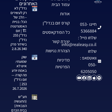
האחרונים
עמוד הבית
נדל"ן לא
רק לעשירים
אודות
– הלב של
הכל: בניית
קורס זום בנדל"ן
חייגו 053-
האסטרטגיה
5366884
🏗️ | זום
כל הפודקאסטים
נדל"ן 255
שלחו מייל :
נדל"ן
יצירת קשר
info@realeasy.co.il
בשידור פרק
340 2.8.26
הצהרת נגישות
שלחו
שוק
וואטסאפ :
מדיניות
שמועתי:
050-
איש לא
הפרטיות
באמת יודע
6205050
מה קורה —
זום נדל"ן
253 |
26.7.2026
תע"ש
(התעשיה
הצבאית)
בבית הכרם