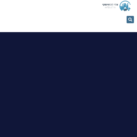
053-
5366884