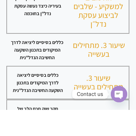
למשקיע - שלבים
בעיריה כיצד נעשה עסקת
לביצוע עסקת
נדל"ן בחוכמה
נדל״ן
כללים בסיסיים ליציאה לדרך
שיעור 3. מתחילים
המיקודים בתכנון השקעה
בעשייה
החשיבה הנדל"נית
כללים בסיסיים ליציאה
שיעור 3.
לדרך המיקודים בתכנון
מתחילים בעשייה
השקעה החשיבה הנדל"נית
Contact us
Open chaty
חקר שוק חכם הלב של
שיעור 4.חקר שוק
עסקת הנדל"ן
שיעור 5. חקר