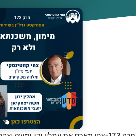
פרק 173-צחי מארח את אמלין ירון ומשה יצחקיאן- מימון, משכנתאות ולא רק