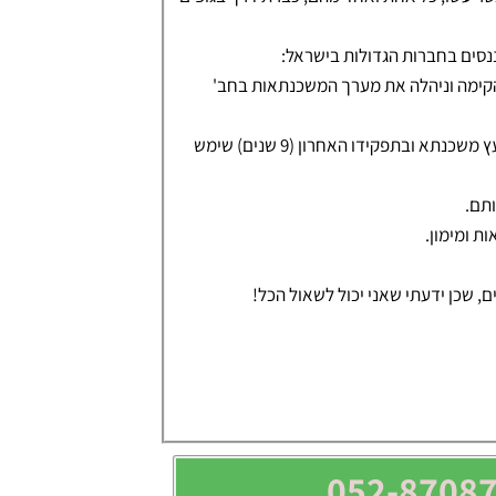
ר מכן הקימה וניהלה את מערך המשכנתאות בחב'
משה – 13 שנים בבנק מזרחי טפחות. החל מבנקאות מסחרית ועסקית, יועץ משכנתא ובתפקידו האחרון (9 שנים) שימש
ותם.
 שכן ידעתי שאני יכול לשאול הכל!