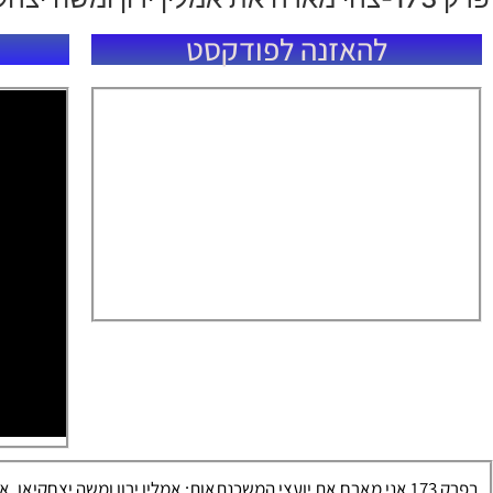
להאזנה לפודקסט
בפרק 173 אני מארח את יועצי המשכנתאות: אמלין ירון ומשה יצחקי