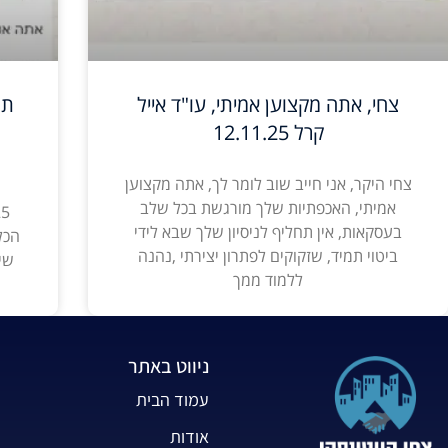
צחי, אתה מקצוען אמיתי, עו"ד אייל
תו
קרל 12.11.25
צחי היקר, אני חייב שוב לומר לך, אתה מקצוען
אמיתי, האכפתיות שלך מורגשת בכל שלב
בעסקאות, אין תחליף לניסיון שלך שבא לידי
הכל
ביטוי תמיד, שזקוקים לפתרון יצירתי ,נהנה
שי
ללמוד ממך
ניווט באתר
עמוד הבית
אודות