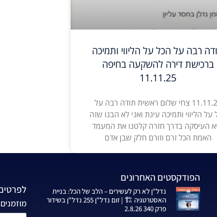
דה רבה על הכל על הליווי ותמיכה
ברכישת דירה להשקעה בחיפה
11.11.25
11.11.25 צחי שלום ראשית תודה רבה על
 על הליווי ותמיכה עינת ואני לא הבנו שזה
א העיסקה בדרך חזרה קלטנו את המעמד
האמת הכל זרם וזורם חלק שבן אדם
הפודקסטים האחרונים
לפרטים 
נדל"ן לא רק לעשירים – הלב של הכל: בניית
האסטרטגיה 🏗️ | זום נדל"ן 255 נדל"ן בשידור
מוזמנים 
פרק 340 2.8.26