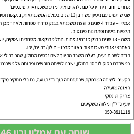
אחרים, וחברו יחדיו על מנת להקים את "מדע משכנתאות ופיננסים".
שני שותפים עם ניסיון עשיר בן 13 שנים בעולם המשכנתאות, בנקאות ופיננסים בחברות הגדולות בישראל:
אמלין – עבדה 4 שנים כיועצת משכנתא בבנק מזרחי טפחות ולאח
תלפיות ביטוח ופתרונות פיננסים.
כאחראי אזורי משכנתאות באזור מרכז – חולון/בת ים/ יפו.
תודה לשרית נעים, בעלת משרד התיווך לשם נכסים מחולון, שהכירה לי א
במשרדם בסוקולוב 40 בחולון, ישבנו לשיחה חופשית ופתוחה על משכנתאות ומימון.
הקשיבו לשיחה המרתקת שהתפתחה תוך כדי תנועה, גם בלי תחקיר מקדים,
האזנה מועילה
צחי קווטינסקי
יועץ נדל"ן ומלווה משקיעים
050-8811118
שיחה עם אמלין ירון 052-8708746