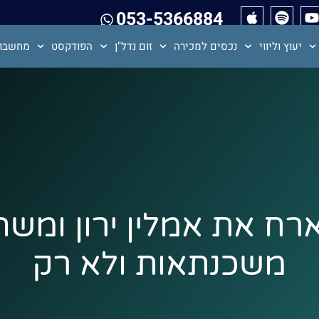
053-5366884
יעוץ וליווי
נכסים למכירה
זום נדל"ן
הפודקסט
מחשבון
צחי מארח את אמלין ירון ומש
משכנתאות ולא רק