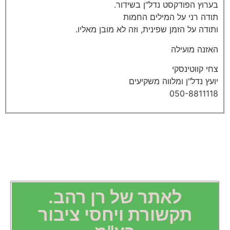
בערוץ הפודקסט נדל"ן בשידור.
תודה רני על המילים החמות
ותודה על הזמן שפינית, וזה לא מובן מאליו.
האזנה מועילה
צחי קווטינסקי
יועץ נדל"ן ומלווה משקיעים
050-8811118
לאתר של רן רהב.
תקשורת ויחסי ציבור