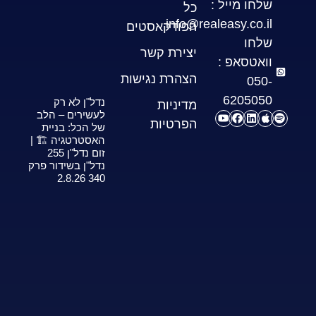
שלחו מייל :
כל
info@realeasy.co.il
הפודקאסטים
שלחו
יצירת קשר
וואטסאפ :
הצהרת נגישות
050-
6205050
נדל"ן לא רק
מדיניות
לעשירים – הלב
הפרטיות
של הכל: בניית
האסטרטגיה 🏗️ |
זום נדל"ן 255
נדל"ן בשידור פרק
340 2.8.26