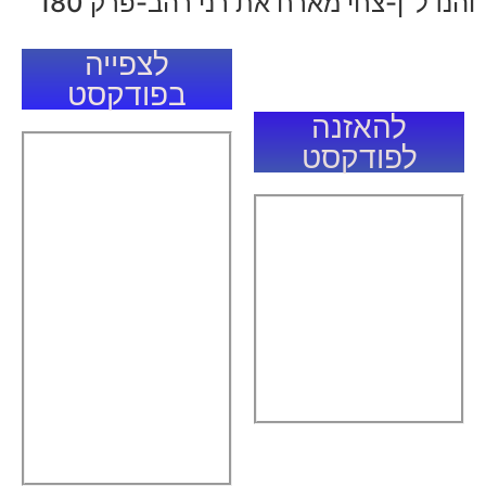
והנדל"ן-צחי מארח את רני רהב-פרק 180
לצפייה
בפודקסט
להאזנה
לפודקסט