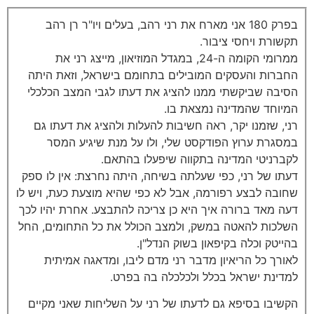
בפרק 180 אני מארח את רני רהב, בעלים ויו"ר רן רהב
תקשורת ויחסי ציבור.
ממרומי הקומה ה-24, במגדל המוזיאון, מייצג רני את
החברות והעסקים המובילים בתחומם בישראל, וזאת היתה
הסיבה שביקשתי ממנו להציג את דעתו לגבי המצב הכלכלי
המיוחד שהמדינה נמצאת בו.
רני, שזמנו יקר, ראה חשיבות להעלות ולהציג את דעתו גם
במסגרת ערוץ הפודקסט שלי, ולו על מנת שיגיע המסר
לקברניטי המדינה בתקווה שיפעלו בהתאם.
דעתו של רני, כפי שעלתה בשיחה, היתה נחרצת: אין לו ספק
שחובה לבצע רפורמה, אבל לא כפי שהיא מוצעת כעת, ויש לו
דעה מאד ברורה איך היא כן צריכה להתבצע. אחרת יהיו לכך
השלכות להאטה במשק, ולמצב הכולל את כל התחומים, החל
בהייטק וכלה בקיפאון בשוק הנדל"ן.
לאורך כל הריאיון מדבר רני מדם ליבו, ומדאגה אמיתית
למדינת ישראל בכלל ולכלכלה בה בפרט.
הקשיבו בסיפא גם לדעתו של רני על השליחות שאני מקיים