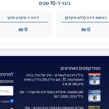
ניבוי ל-10 שנים
רכישת דירה (ללא פיקדון)
דירה + פיקדון חלקי
0 ₪
0 ₪
הפודקסטים האחרונים
לפרטים 
נדל"ן לא רק לעשירים – הלב של הכל: בניית
האסטרטגיה 🏗️ | זום נדל"ן 255 נדל"ן בשידור
מוזמנים 
פרק 340 2.8.26
שוק שמועתי: איש לא באמת יודע מה קורה — זום
נדל"ן 253 | 26.7.2026
מאשר קב
תע"ש (התעשיה הצבאית) בבית הכרם – אילן