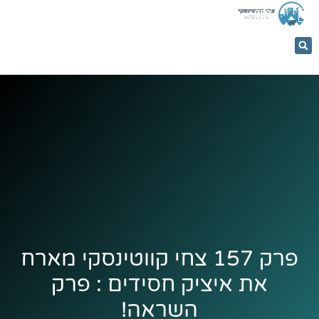
053-
5366884
פרק 157 צחי קווטינסקי מארח
את איציק חסידים : פרק
השראה!