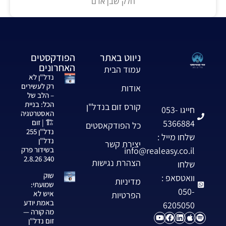
חלק שבן אדם
ניווט באתר
הפודקסטים
האחרונים
עמוד הבית
נדל"ן לא
רק לעשירים
אודות
– הלב של
הכל: בניית
קורס זום בנדל"ן
חייגו 053-
האסטרטגיה
5366884
🏗️ | זום
כל הפודקאסטים
נדל"ן 255
שלחו מייל :
נדל"ן
יצירת קשר
info@realeasy.co.il
בשידור פרק
340 2.8.26
הצהרת נגישות
שלחו
שוק
וואטסאפ :
מדיניות
שמועתי:
050-
איש לא
הפרטיות
באמת יודע
6205050
מה קורה —
זום נדל"ן