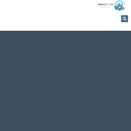
053-
5366884