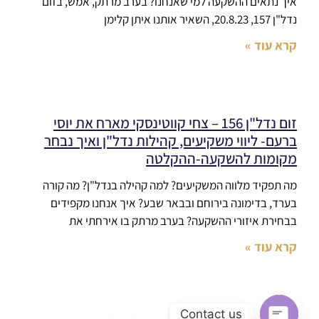
איך נתאים ההשקעה למי שאנחנו? בערב מרתק, אמש, בזום
נדל"ן 157, 20.8.23, השאיר אותנו איתן קלימן
קרא עוד »
זום נדל"ן 156 – צחי קווטינסקי מארח את יוסי
ברעם- ליווי משקיעים, קהילות נדל"ן ואיך נבחר
מקומות להשקעה-ההקלטה
מה תפקיד מלווה המשקיעים? למה קהילה בנדל"ן? מה קורה
בערד, בדימונה בירוחם ובבאר שבע? איך אנחנו מקפידים
בבחירת איזורי ההשקעה? בערב מרתק בו אירחתי את
קרא עוד »
Contact us