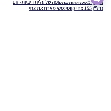
נדל"ן ומשכנתאות בתקופה של עלית ריביות- זום
נדל"ן 155 צחי קווטינסקי מארח את צחי
Open chaty
גרוסמן-ההקלטה
שליטה במשכנתה שלך! בדיקת המשכנתה בכל רגע נתון
והתאמתה למצב במשק ולריביות! שינוי ומיחזור משכנתה ככל
שנדרש לשיפור הריביות וההחזרים! אלו עיקרי הנושאים שעולים
בשיחה
קרא עוד »
האם לרכוש דירה או לסגור משכנתה – פיטר הוד,
יהודה יזרעאלי וצחי קווטינסקי
לראשונה אני מתארח בערוץ היוטיוב של פיטר הוד, בפאנל בו
השתתף גם חברי היקר, יהודה יזרעאלי. בין השאר דנו בשאלה
החשובה האם כדאי לרכוש דירה