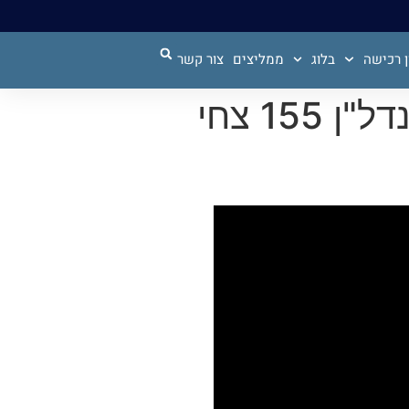
 רכישה
בלוג
ממליצים
צור קשר
נדל"ן ומשכנתאות בתקופה של עלית ריביות- זום נדל"ן 155 צחי