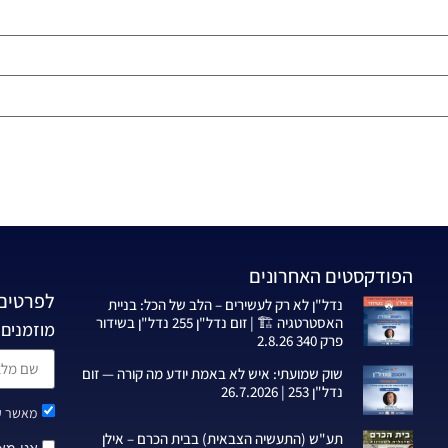
הפודקסטים האחרונים
לפרטים 
נדל"ן לא רק לעשירים – הלב של הכל: בניית
האסטרטגיה 🏗️ | זום נדל"ן 255 נדל"ן בשידור
מוזמנים 
פרק 340 2.8.26
שוק שמועתי: איש לא באמת יודע מה קורה — זום
נדל"ן 253 | 26.7.2026
מאשר קב
תע"ש (התעשיה הצבאית) בבית הכרם – אילן
אני מא