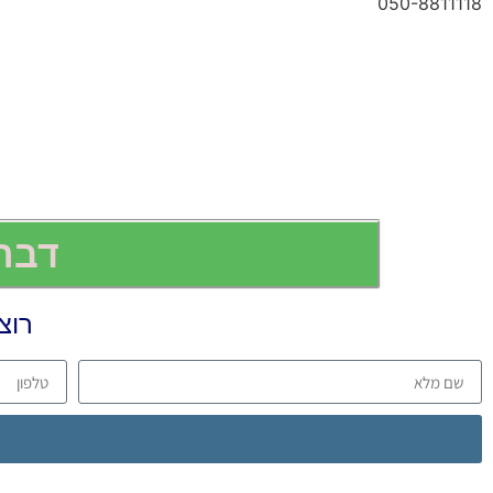
050-8811118
דברו 
רוצ