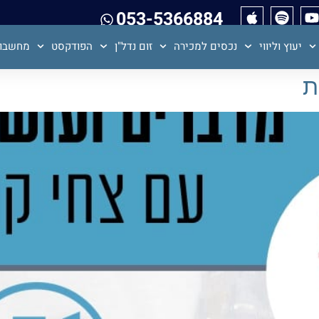
053-5366884
יעוץ וליווי
נכסים למכירה
זום נדל"ן
הפודקסט
מחשבון
ת