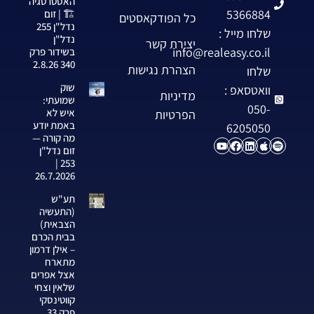
האסטרטגיה
5366884
🏗️ | זום
כל הפודקאסטים
נדל"ן 255
שלחו מייל :
נדל"ן
יצירת קשר
info@realeasy.co.il
בשידור פרק
340 2.8.26
הצהרת נגישות
שלחו
שוק
וואטסאפ :
מדיניות
שמועתי:
050-
איש לא
הפרטיות
באמת יודע
6205050
מה קורה —
זום נדל"ן
253 |
26.7.2026
תע"ש
(התעשיה
הצבאית)
בבית הכרם
– אילן דרמון
מתארח
אצל אפרים
שלאין וצחי
קווטינסקי
פרק 33