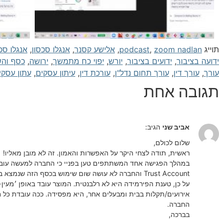
תוייג
zoom nadlan
,
podcast
,
אלישע קסנר
,
אנגלו סכסון
,
אנגלו סכ
ידועה בציבור
,
ידועים בציבור
,
יורש
,
יפוי כח מתמשך
,
ירושה
,
כסף והש
עורך
,
עורך דין
,
עורך תחום נדל"ן
,
עורכת דין
,
עיתון עסקים
,
עתון עסקי
תגובה אחת
אביב שני
הגיב:
שלום לכולם,
ראשית, תודה לצחי היקר על האפשרות והאמון. זה לא מובן מאליו!
במהלך הפגישה אחד המשתתפים טען בפניי כי החברה למעשה עובדת 
Trust Account והחברה לא עושה שום שימוש בכסף הזה
על כן, טענת הפירמידה היא לא רלבנטית. המוצר עובד באופן ׳מעין-
אירועים/תקלות בבית ומבעלים אחר, היא מפסידה. ככה עובדת כל ח
החברה.
בברכה,