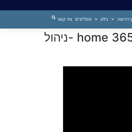
 רכישה
בלוג
ממליצים
צור קשר
זום נדל"ן 66- צחי קווטינסקי מארח-אביב שני מ home 365 -ניהול