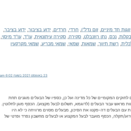
זוגות חד מיניים
,
זום נדל"ן
,
חרדי
,
חרדים
,
ידוע בציבור
,
ידוע בציבר
,
בקלות
,
נכס
,
נתן רוזנבלט
,
סקירה
,
סקירה עיתונאית
,
עו"ד
,
עו"ד מיסוי
,
כלית
,
רשת תיווך
,
שמאות
,
שמאי
,
שמאי מכריע
,
שמאי מקרקעין
23 באוגוסט 2021 בשעה 6:02 am
חוקים המקומיים של כל מדינה ועל כן, כספיו של הבעלים מוגנים תחת
סכמות מראש עבור הבעלים (לדוגמא, תשלום לבעל מקצוע). הכסף מוגן לחלוטין.
קת עם הבעלים דה-פקטו את הסיכון, מבעלים מסוים מרוויחה כי לא היו
ירוע/תקלה, הכסף מועבר לבעל המקצוע או לבעלים מחשבון נפרד ופרטי של