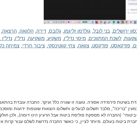
סון ירושלים
,
בני לובל
,
גולדמן זליגמן
,
גלובס
,
דירה
,
הלוואה
,
הרצאה
,
קעות
,
לשכת המתווכים
,
מיסוי נדל"ן
,
משקיע
,
משקיעה
,
נדל"ן
,
נדל"ן 
ם
,
פודקאסט
,
פודקסט
,
צוואה
,
צחי קווטינסקי
,
ציבור חרדי
,
צמיחה כל
בשיטת פירמידה אסורה. טענה זו שגויה כלל ועיקר. החברה עובדת בהתאם ל
 שנמצא במעין "בריכה", מלבד תשלום לבעלים ותשלום הוצאות שוטפות ידועות ומו
ביטוחי׳ (החברה לא מספקת פוליסת ביטוח אבל הרעיון הינו דומה), ולכן חול
ברת ביטוח בעולם. מיותר לציין, כי כאשר החברה נדרשת לשלם עבור קרות א