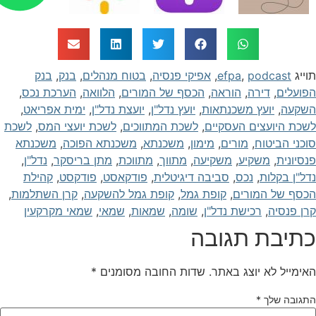
וייג
podcast
,
efpa
,
אפיקי פנסיה
,
בטוח מנהלים
,
בנק
,
בנק
פועלים
,
דירה
,
הוראה
,
הכסף של המורים
,
הלוואה
,
הערכת נכס
,
שקעה
,
יועץ משכנתאות
,
יועץ נדל"ן
,
יועצת נדל"ן
,
ימית אפריאט
,
שכת היועצים העסקיים
,
לשכת המתווכים
,
לשכת יועצי המס
,
לשכת
וכני הביטוח
,
מורים
,
מימון
,
משכנתא
,
משכנתא הפוכה
,
משכנתא
נסיונית
,
משקיע
,
משקיעה
,
מתווך
,
מתווכת
,
מתן בריסקר
,
נדל"ן
,
דל"ן בקלות
,
נכס
,
סביבה דיגיטלית
,
פודקאסט
,
פודקסט
,
קהילת
כסף של המורים
,
קופת גמל
,
קופת גמל להשקעה
,
קרן השתלמות
,
רן פנסיה
,
רכישת נדל"ן
,
שומה
,
שמאות
,
שמאי
,
שמאי מקרקעין
תיבת תגובה
אימייל לא יוצג באתר.
שדות החובה מסומנים
*
תגובה שלך
*