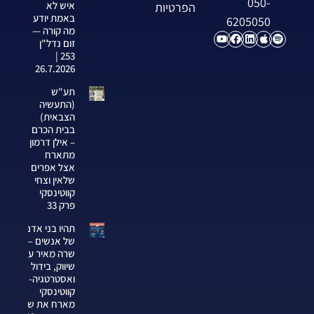
050-
איש לא
הפרטיות
באמת יודע
6205050
מה קורה —
זום נדל"ן
253 |
26.7.2026
תע"ש
(התעשיה
הצבאית)
בבית הכרם
– אילן דרמון
מתארח
אצל אפרים
שלאין וצחי
קווטינסקי
פרק 33
תהיו בני אדם
של אנשים —
שרה מאיר על
שיווק, בידול
ואסטרטגיה-צחי
קווטינסקי
מארח את שרה