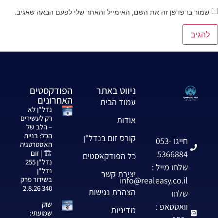
שמור בדפדפן זה את השם, האימייל והאתר שלי לפעם הבאה שאגיב.
ניווט באתר
הפודקסטים
האחרונים
עמוד הבית
נדל"ן לא
רק לעשירים
אודות
– הלב של
הכל: בניית
קורס זום בנדל"ן
חייגו 053-
האסטרטגיה
5366884
🏗️ | זום
כל הפודקאסטים
נדל"ן 255
שלחו מייל :
נדל"ן
יצירת קשר
info@realeasy.co.il
בשידור פרק
340 2.8.26
הצהרת נגישות
שלחו
שוק
וואטסאפ :
מדיניות
שמועתי: