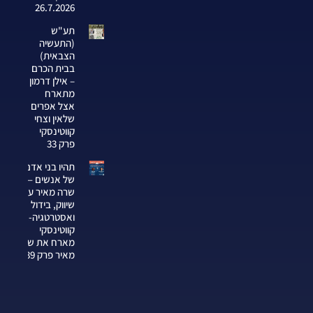
26.7.2026
תע"ש
(התעשיה
הצבאית)
בבית הכרם
– אילן דרמון
מתארח
אצל אפרים
שלאין וצחי
קווטינסקי
פרק 33
תהיו בני אדם
של אנשים —
שרה מאיר על
שיווק, בידול
ואסטרטגיה-צחי
קווטינסקי
מארח את שרה
מאיר פרק 339