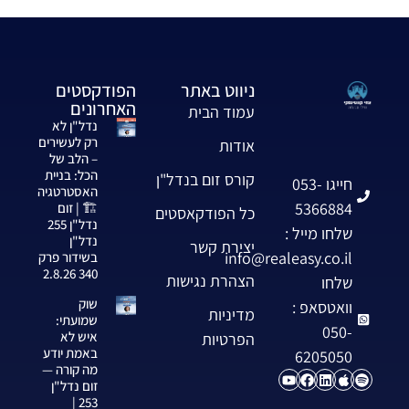
ניווט באתר
הפודקסטים
האחרונים
עמוד הבית
נדל"ן לא
רק לעשירים
אודות
– הלב של
הכל: בניית
קורס זום בנדל"ן
חייגו 053-
האסטרטגיה
5366884
🏗️ | זום
כל הפודקאסטים
נדל"ן 255
שלחו מייל :
נדל"ן
יצירת קשר
info@realeasy.co.il
בשידור פרק
340 2.8.26
הצהרת נגישות
שלחו
שוק
וואטסאפ :
מדיניות
שמועתי:
050-
איש לא
הפרטיות
באמת יודע
6205050
מה קורה —
זום נדל"ן
253 |