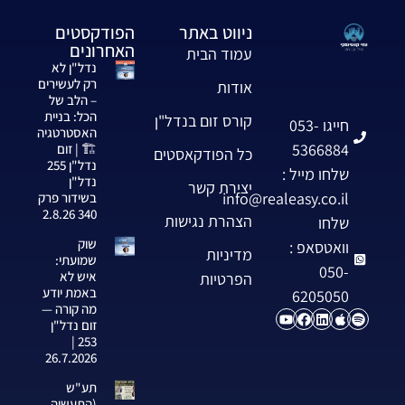
ניווט באתר
הפודקסטים
האחרונים
עמוד הבית
נדל"ן לא
רק לעשירים
אודות
– הלב של
הכל: בניית
קורס זום בנדל"ן
חייגו 053-
האסטרטגיה
5366884
🏗️ | זום
כל הפודקאסטים
נדל"ן 255
שלחו מייל :
נדל"ן
יצירת קשר
info@realeasy.co.il
בשידור פרק
340 2.8.26
הצהרת נגישות
שלחו
שוק
וואטסאפ :
מדיניות
שמועתי:
050-
איש לא
הפרטיות
באמת יודע
6205050
מה קורה —
זום נדל"ן
253 |
26.7.2026
תע"ש
(התעשיה