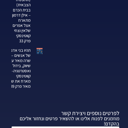
הצבאית)
בבית הכרם
– אילן דרמון
מתארח
אצל אפרים
שלאין וצחי
קווטינסקי
פרק 33
תהיו בני אדם
של אנשים —
שרה מאיר על
שיווק, בידול
ואסטרטגיה-צחי
קווטינסקי
מארח את שרה
מאיר פרק 339
לפרטים נוספים ויצירת קשר
מוזמנים לפנות אלינו או להשאיר פרטים ונחזור אליכם
בהקדם!