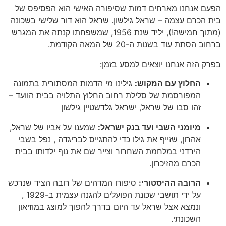
הפעם אנחנו מארחים דמות שסיפורה האישי הוא הפסיפס של
בית הכרם עצמה – שראל גילשון. שראל הוא דור שלישי בשכונה
(מתוך חמישה!), יליד שנת 1956, שמשפחתו קנתה את המגרש
ברחוב הסתת עוד בשנות ה-20 של המאה הקודמת.
בפרק הזה אנחנו יוצאים למסע בזמן:
החלוץ עם המקוש:
גילינו מי הדמות המסתורית בתמונה
המפורסמת של סלילת רחוב החלוץ התלויה בבית הוועד –
זהו סבו של שראל, ישראל גלדשטיין גילשון
מיומני השבי ועד בנק ישראל:
שמענו על אביו של שראל,
אהרון, שזייף את גילו כדי להתגייס לבריגדה , נפל בשבי
הירדני במלחמת השחרור וצייר שם את נוף ילדותו בבית
הכרם מהזיכרון.
הרובה ההיסטורי:
סיפורו המדהים של רובה הציד שנרכש
על ידי תושבי שכונת הפועלים להגנה עצמית ב-1929 ,
ונמצא אצל שראל עד היום בדרך להפוך למוצג במוזיאון
השכונתי.