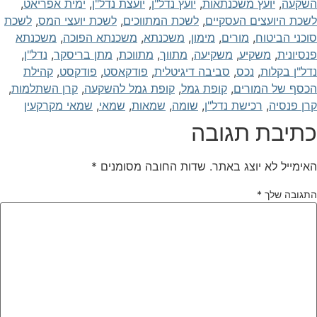
שקעה
,
יועץ משכנתאות
,
יועץ נדל"ן
,
יועצת נדל"ן
,
ימית אפריאט
,
שכת היועצים העסקיים
,
לשכת המתווכים
,
לשכת יועצי המס
,
לשכת
וכני הביטוח
,
מורים
,
מימון
,
משכנתא
,
משכנתא הפוכה
,
משכנתא
נסיונית
,
משקיע
,
משקיעה
,
מתווך
,
מתווכת
,
מתן בריסקר
,
נדל"ן
,
דל"ן בקלות
,
נכס
,
סביבה דיגיטלית
,
פודקאסט
,
פודקסט
,
קהילת
כסף של המורים
,
קופת גמל
,
קופת גמל להשקעה
,
קרן השתלמות
,
רן פנסיה
,
רכישת נדל"ן
,
שומה
,
שמאות
,
שמאי
,
שמאי מקרקעין
תיבת תגובה
אימייל לא יוצג באתר.
שדות החובה מסומנים
*
תגובה שלך
*