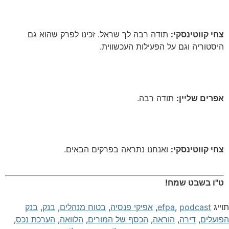
צחי קווטינסקי:
תודה רבה לך שראל.
זכינו לפרק שהוא גם
היסטוריה וגם על הפעילות העכשווית
.
אפרים שליין:
תודה רבה
.
צחי קווטינסקי:
ואנחנו נתראה בפרקים הבאים
.
ט"ו בשבט שמח!
וייג
podcast
,
efpa
,
אפיקי פנסיה
,
בטוח מנהלים
,
בנק
,
בנק
פועלים
,
דירה
,
הוראה
,
הכסף של המורים
,
הלוואה
,
הערכת נכס
,