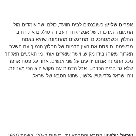
אפרים שליין:
כשנכנסים לבית הוועד, כולם ישר עומדים מול
התמונה המרכזית של אנשי גדוד העבודה סוללים את רחוב
החלוץ
.
וכשמסתכלים ומתרגשים מהתמונה שהיא באמת
מרשימה, תופסת את העין הדמות של החלוץ הנמוך עם השער
הארוך שאוחז בידו מקוש, וישר שואלים אותי, מי האנשים האלה?
מכל התמונה אנחנו יודעים על שני אנשים
.
אחד על פסח ארפז
שלא גר בבית הכרם
… אבל הדמות עם מקוש היא הכי מעניינת.
וזה ישראל גלדשטיין גלשון, שהוא הסבא של שראל
.
שראל גילשון:
הסבא והסבתא עלו בשנות ה-20, בשנות 1920,