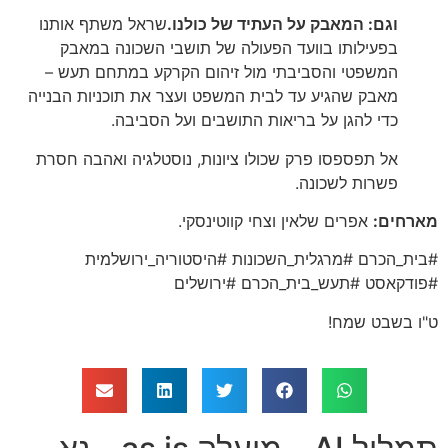
וגם: המאבק על העתיד של כולנו.
שראל משתף אותנו
בפעילותו בוועד הפעולה של תושבי השכונה במאבק
המשפטי והסביבתי מול זיהום הקרקע במתחם תעש –
מאבק שהגיע עד לבית המשפט ועצר את תוכניות הבנייה
כדי להגן על בריאות התושבים ועל הסביבה.
אל תפספסו פרק שכולו ציונות, נוסטלגיה ואהבה חסרת
פשרות לשכונה.
מארחים:
אפרים שלאין וצחי קווטינסקי.
#בית_הכרם #מרגלית_השכונות #היסטוריה_ירושלמית
#פודקאסט #תעש_בית_הכרם #ירושלים
ט"ו בשבט שמח!