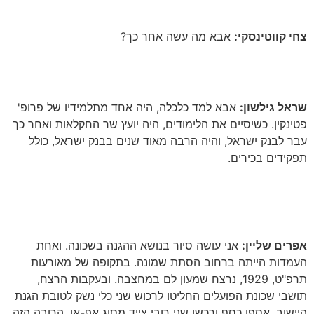
צחי קווטינסקי:
אבא מה עשה אחר כך?
שראל גילשון:
אבא למד כלכלה, היה אחד מתלמידיו של פרופ'
פטינקין
.
כשיסיים את הלימודים, היה יועץ שר החקלאות ואחר כך
עבר לבנק ישראל, והיה הרבה מאוד שנים בבנק ישראל, כולל
תפקידים בכירים
.
אפרים שליין:
אני עושה סיור בנושא ההגנה בשכונה
.
ואחת
העמדות הייתה ברחוב הסתת שמונה
.
בתקופה של מאורעות
תרפ"ט, 1929, נרצח שמעון לם במחצבה
.
ובעקבות הרצח,
תושבי שכונת הפועלים החליטו לרכוש שני כלי נשק לטובת הגנת
היישוב
.
אספו כסף ורכשו שני רובי צייד מסוג אפ-אן
.
הרובה הזה