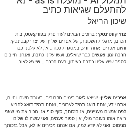
תמלול AI - מועלה as is - נא
להתעלם שגיאות כתיב
שיכון הריאל
צחי קווטינסקי:
ברוכים הבאים לעוד פרק בפודקאסט, בית
הכרם, מרגלית השכונות, של אפרים שליין ושל יצחי קבטינסקי
.
והיום אפרים, אתה יודע, במסגרת ככה… א', לא קלטנו כבר
הרבה זמן, ואנשים כבר שואלים, ועשו עלינו כתבה, ואנחנו חייבים
לספר שיש עלינו כתבה בעיתון, בעת הכרם… שייצא לאור
.
אפרים שליין:
שייצא לאור בימים הקרובים, בעזרת השם
.
והיום,
אתה יודע, אתה דואג תמיד לערוכים, ואתה תמיד דואג להביא
לפה אנשים מעניינים, אז בזכותך, סוף סוף אני מכיר את מי שאני
רואה אותו בעובר מולי, אין ספור פעמים, ואני עושה לו שלום
מנימוס, ואני לא יודע למה, אם אנחנו מכירים או לא, אבל בזכותך