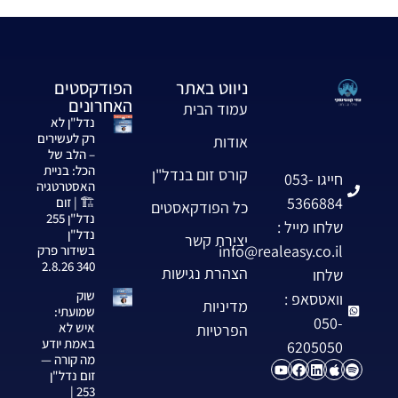
ניווט באתר
הפודקסטים
האחרונים
עמוד הבית
נדל"ן לא
רק לעשירים
אודות
– הלב של
הכל: בניית
קורס זום בנדל"ן
חייגו 053-
האסטרטגיה
5366884
🏗️ | זום
כל הפודקאסטים
נדל"ן 255
שלחו מייל :
נדל"ן
יצירת קשר
info@realeasy.co.il
בשידור פרק
340 2.8.26
הצהרת נגישות
שלחו
שוק
וואטסאפ :
מדיניות
שמועתי:
050-
איש לא
הפרטיות
באמת יודע
6205050
מה קורה —
זום נדל"ן
253 |