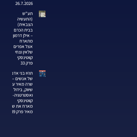
26.7.2026
תע"ש
(התעשיה
הצבאית)
בבית הכרם
– אילן דרמון
מתארח
אצל אפרים
שלאין וצחי
קווטינסקי
פרק 33
תהיו בני אדם
של אנשים —
שרה מאיר על
שיווק, בידול
ואסטרטגיה-צחי
קווטינסקי
מארח את שרה
מאיר פרק 339