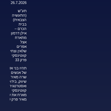
26.7.2026
תע"ש
(התעשיה
הצבאית)
בבית
הכרם –
אילן דרמון
מתארח
אצל
אפרים
שלאין וצחי
קווטינסקי
פרק 33
תהיו בני אדם
של אנשים —
שרה מאיר על
שיווק, בידול
ואסטרטגיה-צחי
קווטינסקי
מארח את שרה
מאיר פרק 339