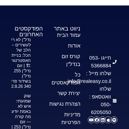
ניווט באתר
הפודקסטים
האחרונים
עמוד הבית
נדל"ן לא רק
לעשירים –
אודות
הלב של
הכל: בניית
קורס זום
חייגו 053-
האסטרטגיה
בנדל"ן
5366884
🏗️ | זום
נדל"ן 255
שלחו מייל :
כל
נדל"ן
info@realeasy.co.il
בשידור פרק
הפודקאסטים
340 2.8.26
שלחו
יצירת קשר
שוק
וואטסאפ :
שמועתי:
הצהרת נגישות
050-
איש לא
באמת יודע
6205050
מדיניות
מה קורה
— זום
הפרטיות
נדל"ן 253 |