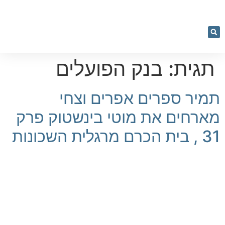
053-
5366884
יעוץ וליווי
מחשבון רכישה
נדל"ן בקלות
נכסים למכירה
קורסים והרצאות
תגית:
בנק הפועלים
תמיר ספרים אפרים וצחי
מארחים את מוטי בינשטוק פרק
31 , בית הכרם מרגלית השכונות