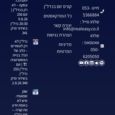
יחס ולכל
עסקה – לא
קורס זום בנדל"ן
חייגו 053-
רק בנדל"ן |
5366884
זום 256
כל הפודקאסטים
9.8.26
שלחו מייל :
20:30 נדל"ן
יצירת קשר
info@realeasy.co.il
בשידור פרק
341
הצהרת נגישות
שלחו
נדל"ן לא
וואטסאפ :
מדיניות
רק לעשירים
050-
– הלב של
הפרטיות
הכל: בניית
6205050
האסטרטגיה
🏗️ | זום
נדל"ן 255
נדל"ן
בשידור פרק
340 2.8.26
שוק
שמועתי:
איש לא
באמת יודע
מה קורה —
זום נדל"ן