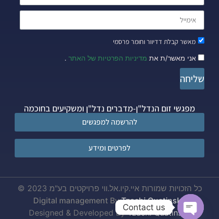
מאשר קבלת דדיוור וחומר פרסמי
אני מאשר/ת את
מדיניות הפרטיות של האתר
.
שליחה
מפגשי זום הנדל"ן-מדברים נדל"ן ומשקיעים בחוכמה
להרשמה למפגשים
לפרטים ומידע
כל הזכויות שמורות איי.קיו.אל.ווי פרויקטים בע"מ 2023 ©
Digital management By
Tzachi Quatinsky
Contact us
Designed & Developed By
Tzachi Quatinsky