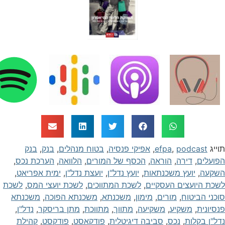
וייג
podcast
,
efpa
,
אפיקי פנסיה
,
בטוח מנהלים
,
בנק
,
בנק
פועלים
,
דירה
,
הוראה
,
הכסף של המורים
,
הלוואה
,
הערכת נכס
,
שקעה
,
יועץ משכנתאות
,
יועץ נדל"ן
,
יועצת נדל"ן
,
ימית אפריאט
,
שכת היועצים העסקיים
,
לשכת המתווכים
,
לשכת יועצי המס
,
לשכת
וכני הביטוח
,
מורים
,
מימון
,
משכנתא
,
משכנתא הפוכה
,
משכנתא
נסיונית
,
משקיע
,
משקיעה
,
מתווך
,
מתווכת
,
מתן בריסקר
,
נדל"ן
,
דל"ן בקלות
,
נכס
,
סביבה דיגיטלית
,
פודקאסט
,
פודקסט
,
קהילת