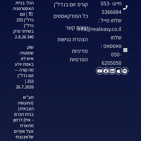
חייגו 053-
הכל: בניית
קורס זום בנדל"ן
האסטרטגיה
5366884
🏗️ | זום
כל הפודקאסטים
שלחו מייל :
נדל"ן 255
נדל"ן
יצירת קשר
info@realeasy.co.il
בשידור פרק
שלחו
340 2.8.26
הצהרת נגישות
וואטסאפ :
שוק
מדיניות
שמועתי:
050-
איש לא
הפרטיות
6205050
באמת יודע
מה קורה —
זום נדל"ן
253 |
26.7.2026
תע"ש
(התעשיה
הצבאית)
בבית הכרם
– אילן דרמון
מתארח
אצל אפרים
שלאין וצחי