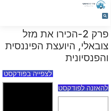
053-
5366884
מחשבון רכישה
נכסים למכירה
קורסים והרצאות
פרק 2-הכירו את מזל
צובאלי, היועצת הפיננסית
והפנסיונית
לצפייה בפודקסט
להאזנה לפודקסט