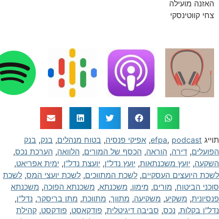
האזנה מועילה
צחי קווטינסקי
וייג
podcast
,
efpa
,
אפיקי פנסיה
,
בטוח מנהלים
,
בנק
,
בנק
פועלים
,
דירה
,
הוראה
,
הכסף של המורים
,
הלוואה
,
הערכת נכס
,
שקעה
,
יועץ משכנתאות
,
יועץ נדל"ן
,
יועצת נדל"ן
,
ימית אפריאט
,
שכת היועצים העסקיים
,
לשכת המתווכים
,
לשכת יועצי המס
,
לשכת
וכני הביטוח
,
מורים
,
מימון
,
משכנתא
,
משכנתא הפוכה
,
משכנתא
נסיונית
,
משקיע
,
משקיעה
,
מתווך
,
מתווכת
,
מתן בריסקר
,
נדל"ן
,
דל"ן בקלות
,
נכס
,
סביבה דיגיטלית
,
פודקאסט
,
פודקסט
,
קהילת