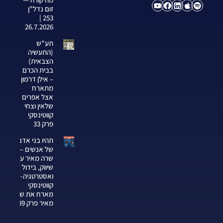
זום נדל"ן
253 |
26.7.2026
תע"ש
(התעשיה
הצבאית)
בבית הכרם
– אילן דרמון
מתארח
אצל אפרים
שלאין וצחי
קווטינסקי
פרק 33
תהיו בני אדם
של אנשים —
שרה מאיר על
שיווק, בידול
ואסטרטגיה-צחי
קווטינסקי
מארח את שרה
מאיר פרק 339