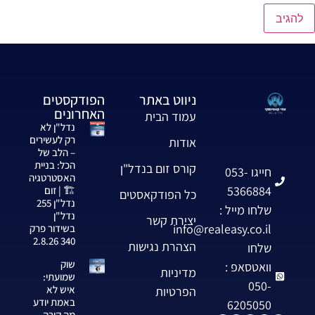
ניווט באתר
הפודקסטים
האחרונים
עמוד הבית
נדל"ן לא
רק לעשירים
אודות
– הלב של
הכל: בניית
קורס זום בנדל"ן
חייגו 053-
האסטרטגיה
5366884
🏗️ | זום
כל הפודקאסטים
נדל"ן 255
שלחו מייל :
נדל"ן
יצירת קשר
info@realeasy.co.il
בשידור פרק
340 2.8.26
הצהרת נגישות
שלחו
שוק
וואטסאפ :
מדיניות
שמועתי:
050-
איש לא
הפרטיות
באמת יודע
6205050
מה קורה —