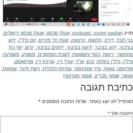
וייג
zoom nadlan
,
podcast
,
אנגלו סכסון
,
אנגלו סכסון ירושלים
,
ני לובל
,
דירה
,
הלוואה
,
הרצאה
,
זוגות חד מיניים
,
זום נדל"ן
,
ידוע
ציבור
,
ידוע בציבר
,
ידועה בציבור
,
ידועים בציבור
,
יורש
,
יפוי כח
תמשך
,
ירושה
,
כסף והשקעות
,
לשכת המתווכים
,
משקיע
,
משקיעה
,
דל"ן
,
נדל"ן בקלות
,
נכס
,
עו"ד
,
עורך דין
,
עורכת דין
,
פודקאסט
,
ודקסט
,
צוואה
,
צחי קווטינסקי
,
צמיחה כלכלית
,
רשת תיווך
,
שמאות
,
מאי
,
שמאי מכריע
,
שמאי מקרקעין
תיבת תגובה
אימייל לא יוצג באתר.
שדות החובה מסומנים
*
תגובה שלך
*