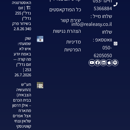
חייגו 053-
האסטרטגיה
5366884
🏗️ | זום
כל הפודקאסטים
נדל"ן 255
שלחו מייל :
נדל"ן
יצירת קשר
info@realeasy.co.il
בשידור פרק
340 2.8.26
הצהרת נגישות
שלחו
שוק
וואטסאפ :
מדיניות
שמועתי:
050-
איש לא
הפרטיות
באמת יודע
6205050
מה קורה —
זום נדל"ן
253 |
26.7.2026
תע"ש
(התעשיה
הצבאית)
בבית הכרם
– אילן דרמון
מתארח
אצל אפרים
שלאין וצחי
קווטינסקי