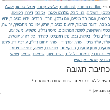
וייג
zoom nadlan
,
podcast
,
אלישע קסנר
,
אנגלו סכסון
,
אנגלו
כסון ירושלים
,
בני לובל
,
גולדמן זליגמן
,
גלובס
,
דירה
,
הלוואה
,
רצאה
,
זוגות חד מיניים
,
זום נדל"ן
,
חרדי
,
חרדים
,
ידוע בציבור
,
ידוע
ציבר
,
ידועה בציבור
,
ידועים בציבור
,
יורש
,
יפוי כח מתמשך
,
ירושה
,
סף והשקעות
,
לשכת המתווכים
,
מיסוי נדל"ן
,
משקיע
,
משקיעה
,
דל"ן
,
נדל"ן בקלות
,
נכס
,
נתן רוזנבלט
,
סקירה
,
סקירה עיתונאית
,
ו"ד
,
עו"ד מיסוי
,
עורך
,
עורך דין
,
עורך תחום נדל"ן
,
עורכת דין
,
עיתון
סקים
,
עתון עסקים
,
פודקאסט
,
פודקסט
,
צוואה
,
צחי קווטינסקי
,
יבור חרדי
,
צמיחה כלכלית
,
רשת תיווך
,
שמאות
,
שמאי
,
שמאי
כריע
,
שמאי מקרקעין
תיבת תגובה
אימייל לא יוצג באתר.
שדות החובה מסומנים
*
תגובה שלך
*