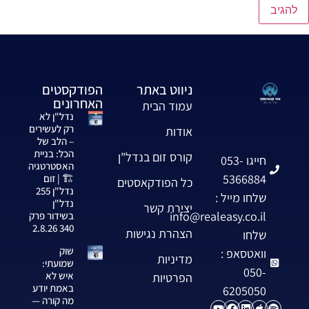
ניווט באתר
הפודקסטים
האחרונים
עמוד הבית
נדל"ן לא
רק לעשירים
אודות
– הלב של
הכל: בניית
קורס זום בנדל"ן
חייגו 053-
האסטרטגיה
5366884
🏗️ | זום
כל הפודקאסטים
נדל"ן 255
שלחו מייל :
נדל"ן
יצירת קשר
info@realeasy.co.il
בשידור פרק
340 2.8.26
הצהרת נגישות
שלחו
שוק
וואטסאפ :
מדיניות
שמועתי:
050-
איש לא
הפרטיות
באמת יודע
6205050
מה קורה —