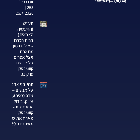
זום נדל"ן
253 |
26.7.2026
תע"ש
(התעשיה
הצבאית)
בבית הכרם
– אילן דרמון
מתארח
אצל אפרים
שלאין וצחי
קווטינסקי
פרק 33
תהיו בני אדם
של אנשים —
שרה מאיר על
שיווק, בידול
ואסטרטגיה-צחי
קווטינסקי
מארח את שרה
מאיר פרק 339