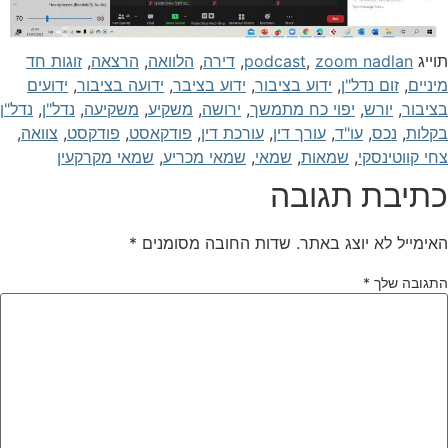
וייג
zoom nadlan
,
podcast
,
דירה
,
הלוואה
,
הרצאה
,
זוגות חד
יניים
,
זום נדל"ן
,
ידוע בציבור
,
ידוע בציבר
,
ידועה בציבור
,
ידועים
ציבור
,
יורש
,
יפוי כח מתמשך
,
ירושה
,
משקיע
,
משקיעה
,
נדל"ן
,
נדל"ן
קלות
,
נכס
,
עו"ד
,
עורך דין
,
עורכת דין
,
פודקאסט
,
פודקסט
,
צוואה
,
חי קווטינסקי
,
שמאות
,
שמאי
,
שמאי מכריע
,
שמאי מקרקעין
תיבת תגובה
אימייל לא יוצג באתר.
שדות החובה מסומנים
*
תגובה שלך
*