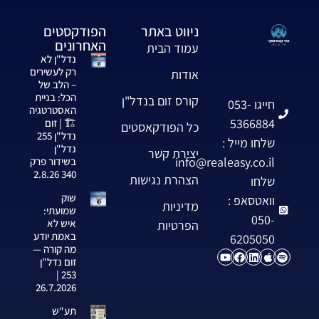
ניווט באתר
הפודקסטים
האחרונים
עמוד הבית
נדל"ן לא
רק לעשירים
אודות
– הלב של
הכל: בניית
קורס זום בנדל"ן
חייגו 053-
האסטרטגיה
5366884
🏗️ | זום
כל הפודקאסטים
נדל"ן 255
שלחו מייל :
נדל"ן
יצירת קשר
info@realeasy.co.il
בשידור פרק
340 2.8.26
הצהרת נגישות
שלחו
שוק
וואטסאפ :
מדיניות
שמועתי:
050-
איש לא
הפרטיות
באמת יודע
6205050
מה קורה —
זום נדל"ן
253 |
26.7.2026
תע"ש