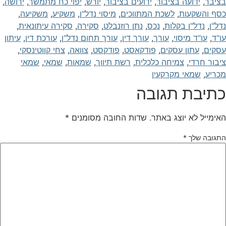
ציבר
,
ידועה בציבור
,
ידועים בציבור
,
יורש
,
יפוי כח מתמשך
,
ירושה
,
סף והשקעות
,
לשכת המתווכים
,
מיסוי נדל"ן
,
משקיע
,
משקיעה
,
דל"ן
,
נדל"ן בקלות
,
נכס
,
נתן רוזנבלט
,
סקירה
,
סקירה עיתונאית
,
ו"ד
,
עו"ד מיסוי
,
עורך
,
עורך דין
,
עורך תחום נדל"ן
,
עורכת דין
,
עיתון
סקים
,
עתון עסקים
,
פודקאסט
,
פודקסט
,
צוואה
,
צחי קווטינסקי
,
יבור חרדי
,
צמיחה כלכלית
,
רשת תיווך
,
שמאות
,
שמאי
,
שמאי
כריע
,
שמאי מקרקעין
תיבת תגובה
אימייל לא יוצג באתר.
שדות החובה מסומנים
*
תגובה שלך
*