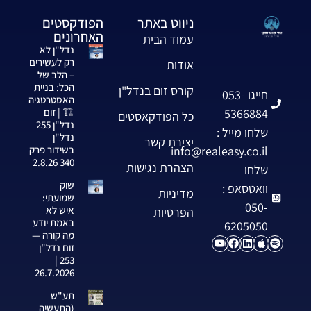
ניווט באתר
הפודקסטים
האחרונים
עמוד הבית
נדל"ן לא
רק לעשירים
אודות
– הלב של
הכל: בניית
קורס זום בנדל"ן
חייגו 053-
האסטרטגיה
5366884
🏗️ | זום
כל הפודקאסטים
נדל"ן 255
שלחו מייל :
נדל"ן
יצירת קשר
info@realeasy.co.il
בשידור פרק
340 2.8.26
הצהרת נגישות
שלחו
שוק
וואטסאפ :
מדיניות
שמועתי:
050-
איש לא
הפרטיות
באמת יודע
6205050
מה קורה —
זום נדל"ן
253 |
26.7.2026
תע"ש
(התעשיה