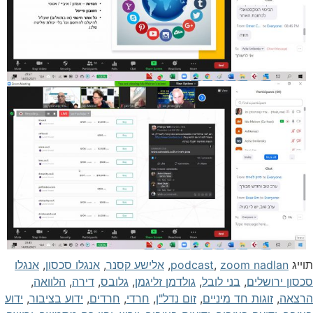
וייג
zoom nadlan
,
podcast
,
אלישע קסנר
,
אנגלו סכסון
,
אנגלו
כסון ירושלים
,
בני לובל
,
גולדמן זליגמן
,
גלובס
,
דירה
,
הלוואה
,
רצאה
,
זוגות חד מיניים
,
זום נדל"ן
,
חרדי
,
חרדים
,
ידוע בציבור
,
ידוע