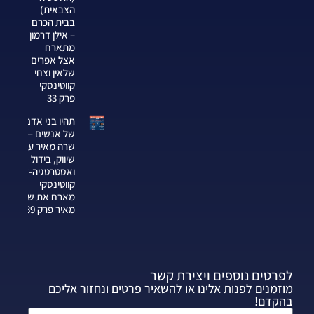
הצבאית)
בבית הכרם
– אילן דרמון
מתארח
אצל אפרים
שלאין וצחי
קווטינסקי
פרק 33
תהיו בני אדם
של אנשים —
שרה מאיר על
שיווק, בידול
ואסטרטגיה-צחי
קווטינסקי
מארח את שרה
מאיר פרק 339
לפרטים נוספים ויצירת קשר
מוזמנים לפנות אלינו או להשאיר פרטים ונחזור אליכם
בהקדם!