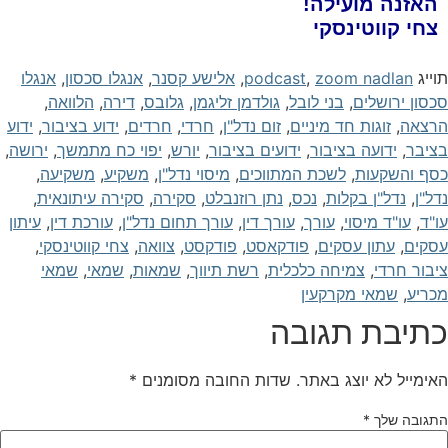
האזנה מועילה!
צחי קווטינסקי
וייג
zoom nadlan
,
podcast
,
אלישע קסנר
,
אנגלו סכסון
,
אנגלו
כסון ירושלים
,
בני לובל
,
גולדמן זליגמן
,
גלובס
,
דירה
,
הלוואה
,
רצאה
,
זוגות חד מיניים
,
זום נדל"ן
,
חרדי
,
חרדים
,
ידוע בציבור
,
ידוע
ציבר
,
ידועה בציבור
,
ידועים בציבור
,
יורש
,
יפוי כח מתמשך
,
ירושה
,
סף והשקעות
,
לשכת המתווכים
,
מיסוי נדל"ן
,
משקיע
,
משקיעה
,
דל"ן
,
נדל"ן בקלות
,
נכס
,
נתן רוזנבלט
,
סקירה
,
סקירה עיתונאית
,
ו"ד
,
עו"ד מיסוי
,
עורך
,
עורך דין
,
עורך תחום נדל"ן
,
עורכת דין
,
עיתון
סקים
,
עתון עסקים
,
פודקאסט
,
פודקסט
,
צוואה
,
צחי קווטינסקי
,
יבור חרדי
,
צמיחה כלכלית
,
רשת תיווך
,
שמאות
,
שמאי
,
שמאי
כריע
,
שמאי מקרקעין
תיבת תגובה
אימייל לא יוצג באתר.
שדות החובה מסומנים
*
תגובה שלך
*