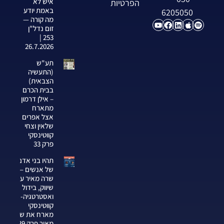
איש לא
הפרטיות
באמת יודע
6205050
מה קורה —
זום נדל"ן
253 |
26.7.2026
תע"ש
(התעשיה
הצבאית)
בבית הכרם
– אילן דרמון
מתארח
אצל אפרים
שלאין וצחי
קווטינסקי
פרק 33
תהיו בני אדם
של אנשים —
שרה מאיר על
שיווק, בידול
ואסטרטגיה-צחי
קווטינסקי
מארח את שרה
מאיר פרק 339