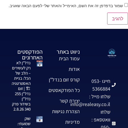
שמור בדפדפן זה את השם, האימייל והאתר שלי לפעם הבאה שאגיב.
ניווט באתר
הפודקסטים
האחרונים
עמוד הבית
נדל"ן לא
רק לעשירים
אודות
– הלב של
הכל: בניית
קורס זום בנדל"ן
חייגו 053-
האסטרטגיה
5366884
🏗️ | זום
כל הפודקאסטים
נדל"ן 255
שלחו מייל :
נדל"ן
יצירת קשר
info@realeasy.co.il
בשידור פרק
340 2.8.26
הצהרת נגישות
שלחו
שוק
וואטסאפ :
מדיניות
שמועתי:
050-