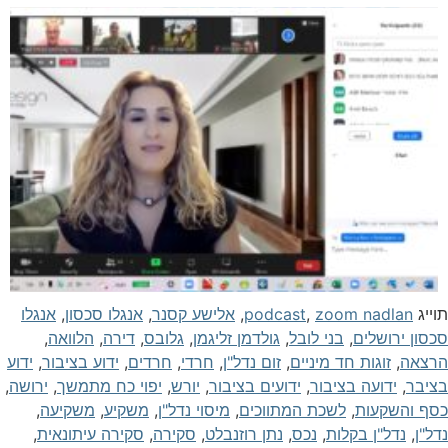
וייג
zoom nadlan
,
podcast
,
אלישע קסנר
,
אנגלו סכסון
,
אנגלו
כסון ירושלים
,
בני לובל
,
גולדמן זליגמן
,
גלובס
,
דירה
,
הלוואה
,
רצאה
,
זוגות חד מיניים
,
זום נדל"ן
,
חרדי
,
חרדים
,
ידוע בציבור
,
ידוע
ציבר
,
ידועה בציבור
,
ידועים בציבור
,
יורש
,
יפוי כח מתמשך
,
ירושה
,
סף והשקעות
,
לשכת המתווכים
,
מיסוי נדל"ן
,
משקיע
,
משקיעה
,
דל"ן
,
נדל"ן בקלות
,
נכס
,
נתן רוזנבלט
,
סקירה
,
סקירה עיתונאית
,