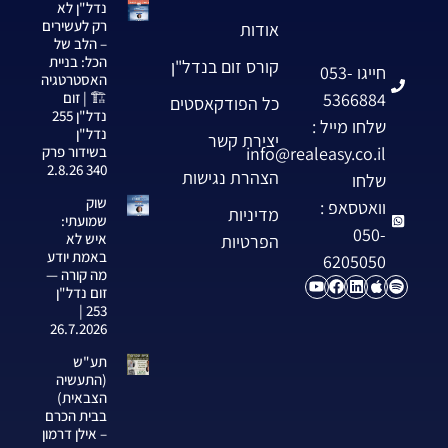
נדל"ן לא
רק לעשירים
אודות
– הלב של
הכל: בניית
קורס זום בנדל"ן
חייגו 053-
האסטרטגיה
5366884
🏗️ | זום
כל הפודקאסטים
נדל"ן 255
שלחו מייל :
נדל"ן
יצירת קשר
info@realeasy.co.il
בשידור פרק
340 2.8.26
הצהרת נגישות
שלחו
שוק
וואטסאפ :
מדיניות
שמועתי:
050-
איש לא
הפרטיות
באמת יודע
6205050
מה קורה —
זום נדל"ן
253 |
26.7.2026
תע"ש
(התעשיה
הצבאית)
בבית הכרם
– אילן דרמון