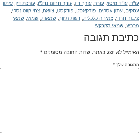
ו"ד
,
עו"ד מיסוי
,
עורך
,
עורך דין
,
עורך תחום נדל"ן
,
עורכת דין
,
עיתון
סקים
,
עתון עסקים
,
פודקאסט
,
פודקסט
,
צוואה
,
צחי קווטינסקי
,
יבור חרדי
,
צמיחה כלכלית
,
רשת תיווך
,
שמאות
,
שמאי
,
שמאי
כריע
,
שמאי מקרקעין
תיבת תגובה
אימייל לא יוצג באתר.
שדות החובה מסומנים
*
תגובה שלך
*