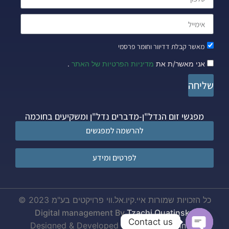
מאשר קבלת דדיוור וחומר פרסמי
אני מאשר/ת את
מדיניות הפרטיות של האתר
.
שליחה
מפגשי זום הנדל"ן-מדברים נדל"ן ומשקיעים בחוכמה
להרשמה למפגשים
לפרטים ומידע
כל הזכויות שמורות איי.קיו.אל.ווי פרויקטים בע"מ 2023 ©
Digital management By
Tzachi Quatinsky
Contact us
Designed & Developed By
Tzachi Quatinsky