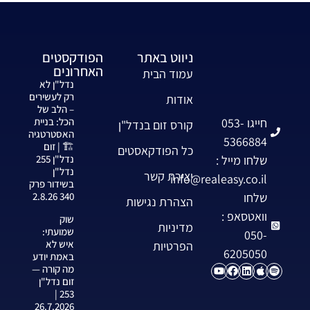
ניווט באתר
הפודקסטים
האחרונים
עמוד הבית
נדל"ן לא
רק לעשירים
אודות
– הלב של
חייגו 053-
הכל: בניית
קורס זום בנדל"ן
האסטרטגיה
5366884
🏗️ | זום
כל הפודקאסטים
שלחו מייל :
נדל"ן 255
נדל"ן
יצירת קשר
info@realeasy.co.il
בשידור פרק
שלחו
340 2.8.26
הצהרת נגישות
וואטסאפ :
שוק
מדיניות
שמועתי:
050-
איש לא
הפרטיות
6205050
באמת יודע
מה קורה —
זום נדל"ן
253 |
26.7.2026