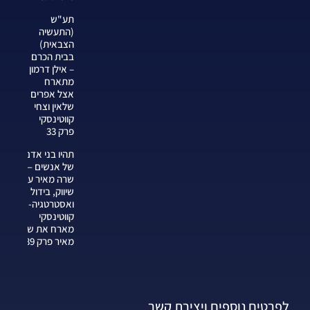
תע"ש
(התעשיה
הצבאית)
בבית הכרם
– אילן דרמון
מתארח
אצל אפרים
שלאין וצחי
קווטינסקי
פרק 33
תהיו בני אדם
של אנשים —
שרה מאיר על
שיווק, בידול
ואסטרטגיה-צחי
קווטינסקי
מארח את שרה
מאיר פרק 339
לפרטים נוספים ויצירת קשר