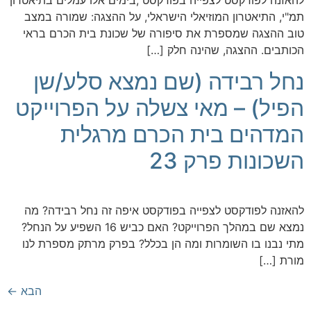
להאזנה לפודקסט לצפייה בפודקסט ,בימים אלו עמלים בתיאטרון
תמ"י, התיאטרון המוזיאלי הישראלי, על ההצגה: שמורה במצב
טוב ההצגה שמספרת את סיפורה של שכונת בית הכרם בראי
הכותבים. ההצגה, שהינה חלק […]
נחל רבידה (שם נמצא סלע/שן
הפיל) – מאי צשלה על הפרוייקט
המדהים בית הכרם מרגלית
השכונות פרק 23
להאזנה לפודקסט לצפייה בפודקסט איפה זה נחל רבידה? מה
נמצא שם במהלך הפרוייקט? האם כביש 16 השפיע על הנחל?
מתי נבנו בו השומרות ומה הן בכלל? בפרק מרתק מספרת לנו
מורת […]
הבא
←