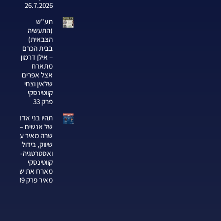
26.7.2026
תע"ש
(התעשיה
הצבאית)
בבית הכרם
– אילן דרמון
מתארח
אצל אפרים
שלאין וצחי
קווטינסקי
פרק 33
תהיו בני אדם
של אנשים —
שרה מאיר על
שיווק, בידול
ואסטרטגיה-צחי
קווטינסקי
מארח את שרה
מאיר פרק 339