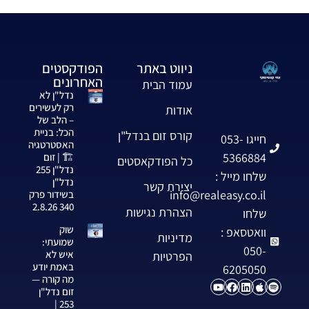
ניווט באתר
הפודקסטים
האחרונים
עמוד הבית
נדל"ן לא
רק לעשירים
אודות
– הלב של
הכל: בניית
קורס זום בנדל"ן
חייגו 053-
האסטרטגיה
5366884
🏗️ | זום
כל הפודקאסטים
נדל"ן 255
שלחו מייל :
נדל"ן
יצירת קשר
info@realeasy.co.il
בשידור פרק
340 2.8.26
הצהרת נגישות
שלחו
שוק
וואטסאפ :
מדיניות
שמועתי:
050-
איש לא
הפרטיות
באמת יודע
6205050
מה קורה —
זום נדל"ן
253 |