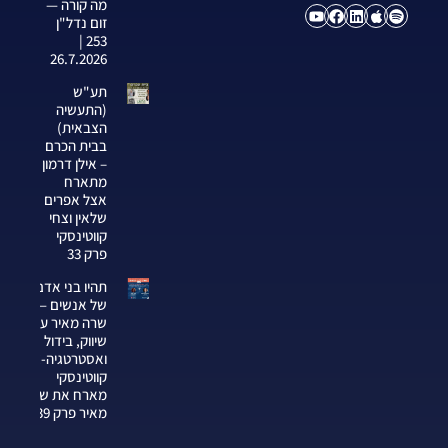
מה קורה —
זום נדל"ן
253 |
26.7.2026
תע"ש
(התעשיה
הצבאית)
בבית הכרם
– אילן דרמון
מתארח
אצל אפרים
שלאין וצחי
קווטינסקי
פרק 33
תהיו בני אדם
של אנשים —
שרה מאיר על
שיווק, בידול
ואסטרטגיה-צחי
קווטינסקי
מארח את שרה
מאיר פרק 339