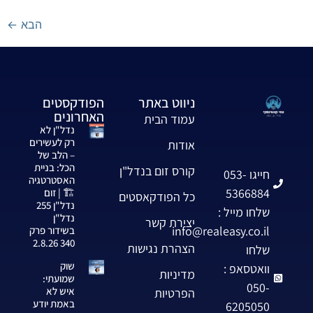
הבא
←
ניווט באתר
הפודקסטים
האחרונים
עמוד הבית
נדל"ן לא
רק לעשירים
אודות
– הלב של
הכל: בניית
קורס זום בנדל"ן
חייגו 053-
האסטרטגיה
5366884
🏗️ | זום
כל הפודקאסטים
נדל"ן 255
שלחו מייל :
נדל"ן
יצירת קשר
info@realeasy.co.il
בשידור פרק
340 2.8.26
הצהרת נגישות
שלחו
שוק
וואטסאפ :
מדיניות
שמועתי:
050-
איש לא
הפרטיות
באמת יודע
6205050