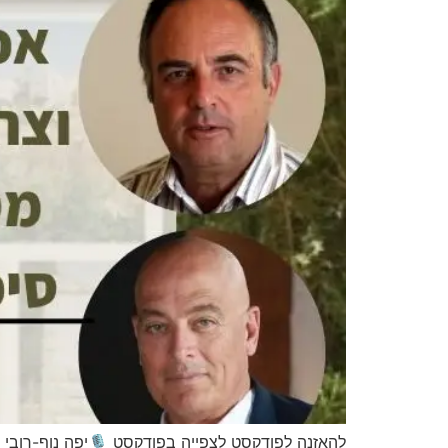
להאזנה לפודקסט לצפייה בפודקסט 🎙️יפה נוף-רובי 