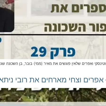
טינסקי ואפרים שלאין פוגשים את מאיר (ממי) בובר, בן השכונה ש
אפרים וצחי מארחים את רובי ניתאי 