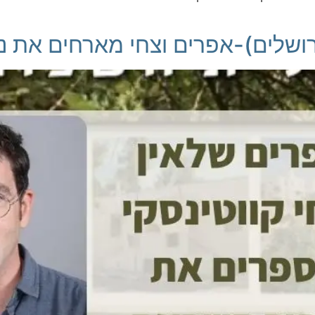
רושלים)-אפרים וצחי מארחים את נדב