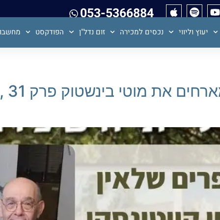
053-5366884
יעוץ וליווי
נכסים למכירה
זום נדל"ן
הפודקסט
מחשבון
תמיר 