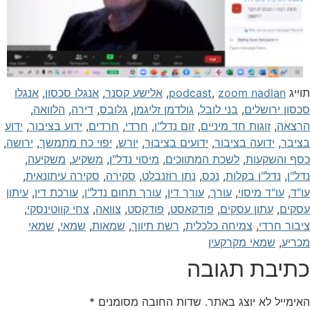
וייג
zoom nadlan
,
podcast
,
אלישע קסנר
,
אנגלו סכסון
,
אנגלו
כסון ירושלים
,
בני לובל
,
גולדמן זליגמן
,
גלובס
,
דירה
,
הלוואה
,
רצאה
,
זוגות חד מיניים
,
זום נדל"ן
,
חרדי
,
חרדים
,
ידוע בציבור
,
ידוע
ציבר
,
ידועה בציבור
,
ידועים בציבור
,
יורש
,
יפוי כח מתמשך
,
ירושה
,
סף והשקעות
,
לשכת המתווכים
,
מיסוי נדל"ן
,
משקיע
,
משקיעה
,
דל"ן
,
נדל"ן בקלות
,
נכס
,
נתן רוזנבלט
,
סקירה
,
סקירה עיתונאית
,
ו"ד
,
עו"ד מיסוי
,
עורך
,
עורך דין
,
עורך תחום נדל"ן
,
עורכת דין
,
עיתון
סקים
,
עתון עסקים
,
פודקאסט
,
פודקסט
,
צוואה
,
צחי קווטינסקי
,
יבור חרדי
,
צמיחה כלכלית
,
רשת תיווך
,
שמאות
,
שמאי
,
שמאי
כריע
,
שמאי מקרקעין
תיבת תגובה
אימייל לא יוצג באתר.
שדות החובה מסומנים
*