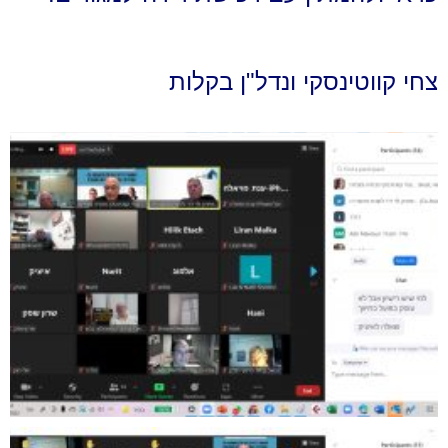
צחי קווטינסקי ונדל"ן בקלות