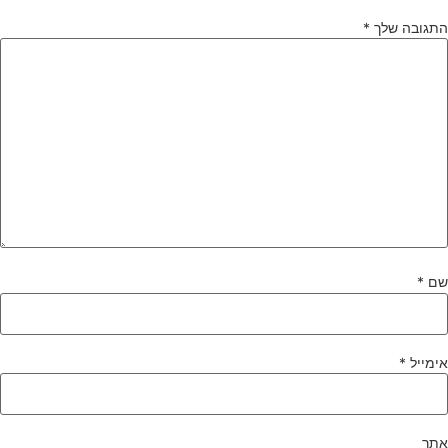
תגובה שלך
*
ם
*
ימייל
*
תר