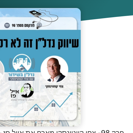
פרק 98- צחי קווטינסקי מארח את אייל פז – שיווק נדל"ן לא רק לעסקים