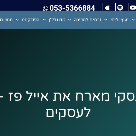
053-5366884
יעוץ וליווי
נכסים למכירה
זום נדל"ן
הפודקסט
מחשבון
ווטינסקי מארח את אייל פז
לעסקים