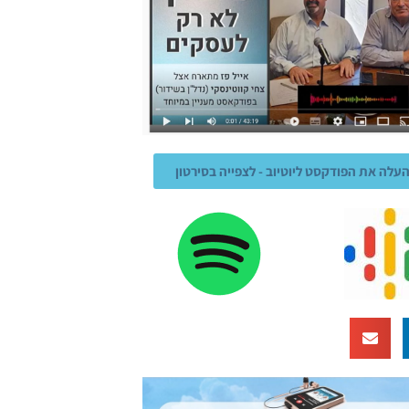
העלה את הפודקסט ליוטיוב - לצפייה בסירטון