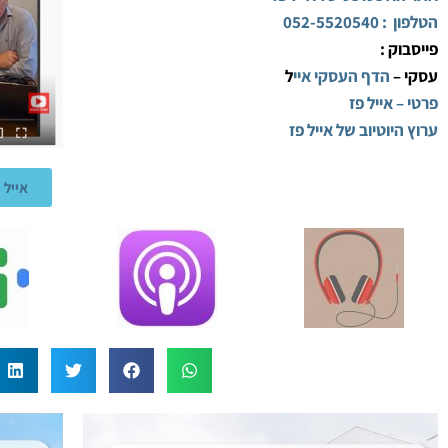
הטלפון : 052-5520540
פייסבוק :
עסקי –
הדף העסקי איי
ל
פרטי – אייל פז
ערוץ היוטיוב של אייל פז
אייל 