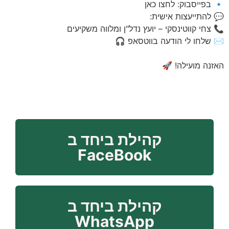
🔹 בפייסבוק: ⁠לחצו כאן⁠
💬 להתייעצות אישית:
📞 צחי קווטינסקי – יועץ נדל"ן ומלווה משקיעים
✉️ שלחו לי הודעה בווטסאפ 🎧
האזנה מועילה! 🚀
קהילת ביחד ב
FaceBook
קהילת ביחד ב
WhatsApp