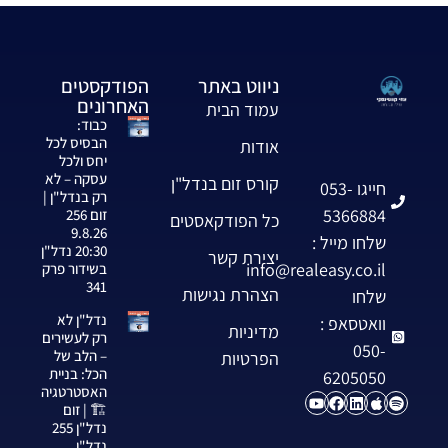
ניווט באתר
הפודקסטים
האחרונים
עמוד הבית
כבוד:
הבסיס לכל
אודות
יחס ולכל
עסקה – לא
קורס זום בנדל"ן
חייגו 053-
רק בנדל"ן |
5366884
זום 256
כל הפודקאסטים
9.8.26
שלחו מייל :
20:30 נדל"ן
יצירת קשר
info@realeasy.co.il
בשידור פרק
341
הצהרת נגישות
שלחו
נדל"ן לא
וואטסאפ :
מדיניות
רק לעשירים
050-
– הלב של
הפרטיות
הכל: בניית
6205050
האסטרטגיה
🏗️ | זום
נדל"ן 255
נדל"ן