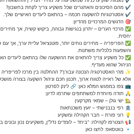
✔️ מגמות שוק עדכניות שמשפיעות על מחירי הנדל"ן והתשואות הפו
✔️ מהם הסיכונים והאתגרים שכל משקיע צריך לקחת בחשבון?
✔️ אסטרטגיות להשקעה חכמה – בהתאם ליעדים האישיים שלך.
🎯 הדגשים המרכזיים מהדיון:
✅ מרכזי הערים – יתרון בנגישות גבוהה, ביקוש קשיח, אך מחירים 
יחסית.
✅ הפריפריה – מחירים נוחים יותר, פוטנציאל עליית ערך, אך עם סי
והשפעות כלכליות משתנות.
✅ כל משקיע צריך להתאים את ההשקעה שלו בהתאם ליעדים האישיים,
הניהול שהוא מעדיף.
✨ מהי האסטרטגיה הנכונה עבורך? ההחלטה בין מרכז לפריפריה ה
אלא של ראייה לטווח ארוך, תכנון חכם וניהול השקעה בצורה מושכל
📺 צפו במפגש המלא כאן: 🔗 לינק לסרטון
🙏 תודה מיוחדת למשתתפים שתרמו לדיון:
🏡 ישי גולן – שמאי מקרקעין
🏦 רפי בנבנישתי – יועץ משכנתאות
💡 רוני פורת – חבר הקהילה ומשקיע
📢 הצטרפו לקהילה: "ביחד – לומדים נדל"ן, משקיעים נכון ובונים ביט
🔹 בווטסאפ: ⁠לחצו כאן⁠