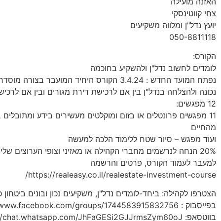
האזנה מועילה
צחי קווטינסקי
יועץ נדל"ן ומלווה משקיעים
050-8811118
הקורס:
לומדים לחשוב נדל"ן ולהשקיע בחוכמה
נפתח המועד החדש : 3.4.24 הקורס היחיד המועבר בצו
נכונה ולהצלחה בנדל"ן בין אם לרכישת דירת מגורים ובין אם לרכי
12 מפגשים:
11 מפגשים פרונטלים או בזום ומוקלטים מעשירים בידע ומתובלים 
מהחיים
ועוד מפגש – סיור שטח ללימוד הלכה למעשה
20% הנחה לנרשמים מחברי הקהילה או מאזיני וצופי הערוצים שלי
למעבר לעמוד הקורס, פרטים והרשמה
https://realeasy.co.il/realestate-investment-course/
הצטרפו לקהילה: ביחד-לומדים נדל"ן, משקיעים נכון ובונים ביטחון כל
בפייסבוק : https://www.facebook.com/groups/1744583915832756
בווטסאפ: https://chat.whatsapp.com/JhFaGESi2GJJrmsZym60oJ