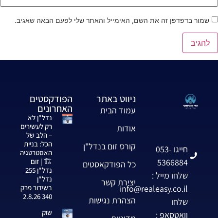
שמור בדפדפן זה את השם, האימייל והאתר שלי לפעם הבאה שאגיב.
ניווט באתר
הפודקסטים
האחרונים
עמוד הבית
נדל"ן לא
רק לעשירים
אודות
– הלב של
הכל: בניית
קורס זום בנדל"ן
חייגו 053-
האסטרטגיה
5366884
🏗️ | זום
כל הפודקאסטים
נדל"ן 255
שלחו מייל :
נדל"ן
יצירת קשר
info@realeasy.co.il
בשידור פרק
340 2.8.26
הצהרת נגישות
שלחו
שוק
וואטסאפ :