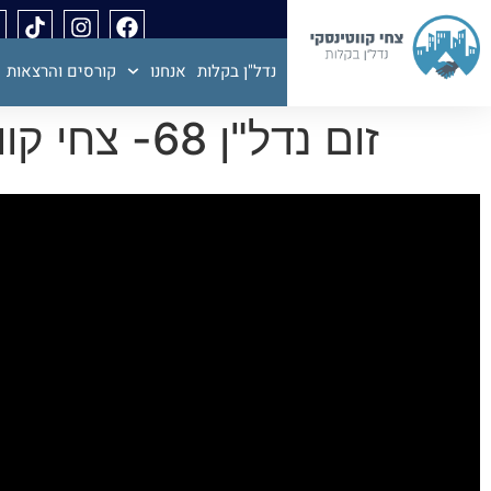
נדל"ן בקלות
אנחנו
קורסים והרצאות
זום נדל"ן 68- צחי קווטינסקי נפרד משנת תשפ"א -ההקלטה