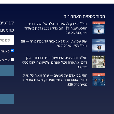
הפודקסטים האחרונים
לפרטים 
נדל"ן לא רק לעשירים – הלב של הכל: בניית
האסטרטגיה 🏗️ | זום נדל"ן 255 נדל"ן בשידור
מוזמנים 
פרק 340 2.8.26
שוק שמועתי: איש לא באמת יודע מה קורה — זום
נדל"ן 253 | 26.7.2026
מאשר קב
תע"ש (התעשיה הצבאית) בבית הכרם – אילן
אני מא
דרמון מתארח אצל אפרים שלאין וצחי קווטינסקי
פרק 33
תהיו בני אדם של אנשים — שרה מאיר על שיווק,
בידול ואסטרטגיה-צחי קווטינסקי מארח את שרה
מאיר פרק 339