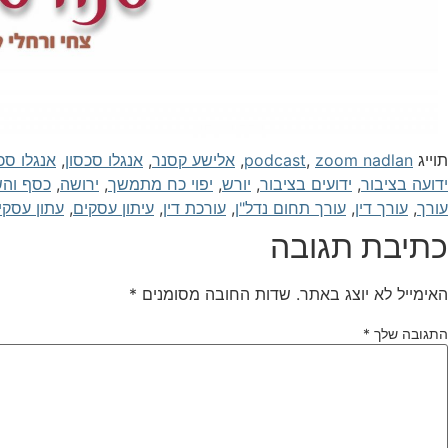
תוייג
zoom nadlan
,
podcast
,
אלישע קסנר
,
אנגלו סכסון
,
אנגלו סכ
ידועה בציבור
,
ידועים בציבור
,
יורש
,
יפוי כח מתמשך
,
ירושה
,
כסף והש
עורך
,
עורך דין
,
עורך תחום נדל"ן
,
עורכת דין
,
עיתון עסקים
,
עתון עסקי
כתיבת תגובה
האימייל לא יוצג באתר.
שדות החובה מסומנים
*
התגובה שלך
*