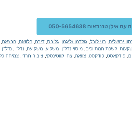
ם אילן טננבאום 050-5654638
סון ירושלים
,
בני לובל
,
גולדמן זליגמן
,
גלובס
,
דירה
,
הלוואה
,
הרצאה
,
קעות
,
לשכת המתווכים
,
מיסוי נדל"ן
,
משקיע
,
משקיעה
,
נדל"ן
,
נדל"ן 
ם
,
פודקאסט
,
פודקסט
,
צוואה
,
צחי קווטינסקי
,
ציבור חרדי
,
צמיחה כל