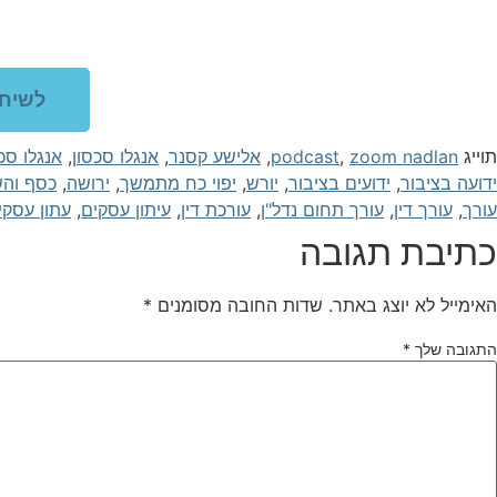
לשיחה ע
תוייג
zoom nadlan
,
podcast
,
אלישע קסנר
,
אנגלו סכסון
,
אנגלו סכ
ידועה בציבור
,
ידועים בציבור
,
יורש
,
יפוי כח מתמשך
,
ירושה
,
כסף והש
עורך
,
עורך דין
,
עורך תחום נדל"ן
,
עורכת דין
,
עיתון עסקים
,
עתון עסקי
כתיבת תגובה
האימייל לא יוצג באתר.
שדות החובה מסומנים
*
התגובה שלך
*