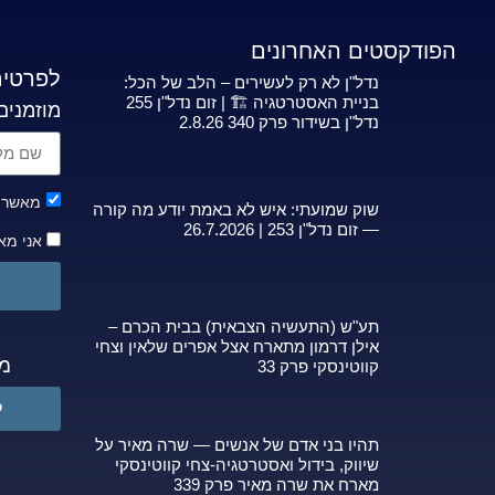
הפודקסטים האחרונים
לפרטים
נדל"ן לא רק לעשירים – הלב של הכל:
בניית האסטרטגיה 🏗️ | זום נדל"ן 255
מוזמנים
נדל"ן בשידור פרק 340 2.8.26
מאשר ק
שוק שמועתי: איש לא באמת יודע מה קורה
— זום נדל"ן 253 | 26.7.2026
אני מא
תע"ש (התעשיה הצבאית) בבית הכרם –
אילן דרמון מתארח אצל אפרים שלאין וצחי
מפ
קווטינסקי פרק 33
ל
תהיו בני אדם של אנשים — שרה מאיר על
שיווק, בידול ואסטרטגיה-צחי קווטינסקי
מארח את שרה מאיר פרק 339