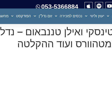
053-5366884
יעוץ וליווי
נכסים למכירה
זום נדל"ן
הפודקסט
מחשבו
9-צחי קווטינסקי ואילן טננבאום – נ
 מטהוורס ועוד ההקלטה