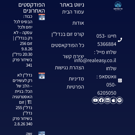
ניווט באתר
הפודקסטים
האחרונים
עמוד הבית
כבוד:
הבסיס לכל
אודות
יחס ולכל
עסקה – לא
קורס זום בנדל"ן
חייגו 053-
רק בנדל"ן |
5366884
זום 256
כל הפודקאסטים
9.8.26
שלחו מייל :
20:30 נדל"ן
יצירת קשר
info@realeasy.co.il
בשידור פרק
341
הצהרת נגישות
שלחו
נדל"ן לא
וואטסאפ :
מדיניות
רק לעשירים
050-
– הלב של
הפרטיות
הכל: בניית
6205050
האסטרטגיה
🏗️ | זום
נדל"ן 255
נדל"ן
בשידור פרק
340 2.8.26
שוק