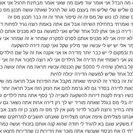
א מה הבדל אני אומר עוד פעם מה שאני אומר מבחינת תרגיל אני אומ
ם שליש שלי שליש וזה בעצם סוג של תרגיל שאתה עושה תכנון מס נ
מה לנו נוש של מס זה זה סיפור אחד זה זה כבר תכנון מס זה
תחלתי ואמרתי בתחילת השיחה אבל אם אתה באמת רוצה נגיד לפתוח דר
 דירה כן אני אתן לכל אחד שליש ואני למעשה גם לא מכניס אותם 
 יהיה אני לא מכניס אותם לסרט למקרה שמחר א זה שמחר אני א א
אלי יש יש לי עכשיו שני מיליון שקל ואני קונה דירה להשקעה
 הזאת ובמקום לי יש כבר יותר מדירה אז אני אקנה את זה על שם היל
ע אני רשמתי את הדירה אל הילדים אני לא רוצה למכור את זה אני למ
לי כסף הכנסה לפנסיה אני קניתי דירה בשני מיליון שקל בחולון שיהיה לי
לכל אחד שליש למעשה הדירה יכולה להיות
ד 120 אתה מקבל את הפירות זה בסדר זה לגיטימי שאתה מקבל את הפירות אב
אות לדירה בסדר גם לא גרמת להם את הנזק הזה אבל תראה יותר ת
שיו רצית לקנות דירות להשקעה לשנייה לך כסף אתה נתת לילדים ש
 אותה בחייך ורוצה לעבור לדיור מוגן אין לך מס זה מצב כן זה מצב
נו מצליחים איפה אנחנו מצליחים שאנחנו חושבים למרחקים שאנחנו
ת משקיע שגם בא להגיד לי תודה שהוא קנה אותם בזכותי ועשה כמה 
תי לו את הכסף שעכשיו אתה מוכר את הדירות כן שהדירות מיצאו א