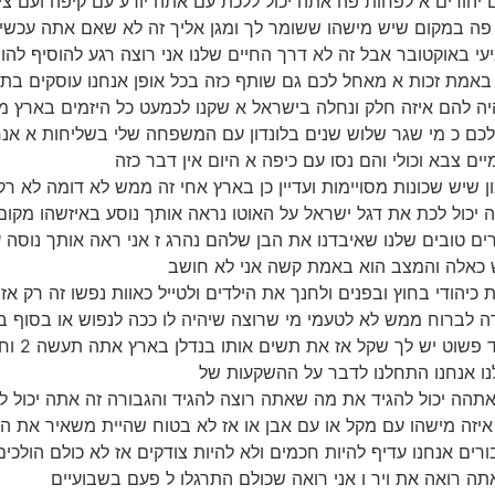
יהודים א לפחות פה אתה יכול ללכת עם אתה יודע עם קיפה ועם צי
ה במקום שיש מישהו ששומר לך ומגן אליך זה לא שאם אתה עכשי
באוקטובר אבל זה לא דרך החיים שלנו אני רוצה רגע להוסיף להו
יה להם איזה חלק ונחלה בישראל א שקנו לכמעט כל היזמים בארץ מעו
ם צבא וכולי והם נסו עם כיפה א היום אין דבר כזה
 נכון שיש שכונות מסויימות ועדיין כן בארץ אחי זה ממש לא דומה לא 
 יכול לכת את דגל ישראל על האוטו נראה אותך נוסע באיזשהו מקום
ם טובים שלנו שאיבדנו את הבן שלהם נהרג ז אני ראה אותך נוסה
יש כאלה והמצב הוא באמת קשה אני לא חושב
חיות כיהודי בחוץ ובפנים ולחנך את הילדים ולטייל כאוות נפשו זה רק א
ירה לברוח ממש לא לטעמי מי שרוצה שיהיה לו ככה לנפוש או בסוף
נו אנחנו התחלנו לדבר על ההשקעות של
אל אתהה יכול להגיד את מה שאתה רוצה להגיד והגבורה זה אתה יכול לה
יזה מישהו עם מקל או עם אבן או אז לא בטוח שהיית משאיר את ה
ים אנחנו עדיף להיות חכמים ולא להיות צודקים אז לא כולם הולכים
ה רואה את ויר ו אני רואה שכולם התרגלו ל פעם בשבועיים