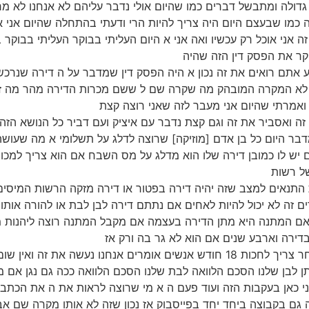
ת יותר גדולה ומתבשל דברים כמו שהיום אולי נדבר עליהם לא אנחנו לא
ולה כמו שבעצם היום היה צריך להיות הרי ודעתי בהתחלה שהיום אני
ה אני אוכל רק עכשיו ואה אני א היום העליתי בבוקר העליתי בבוקר 
וקר את הפסק דין הזה שהיה
ע רגע אתם רואים את זה נכון א היה הפסק דין שמדבר על ה דירה שנ
לא המקרה המובהק מה שקרה שם ל ששם מכרות הדירה מהר מה זה
 ואמרתי שהיום אני מעבר לזה שאני רוצה קצת
ר את זה ואסביר את זה וגם קצת נדבר עם איציק ועם דביר כל הנושא 
בר היום כל בן אדם [מוזיקה] שרוצה לדלג על תשלומי א מה שעושה 
כישה אם יש לו כמובן דירה שלו הוא מדלג על מס השבח אם הוא צריך למ
ל רשות
נו את התנאים למצב שזה יהיה דירה בפטור או דירה מזקה הרשות המי
דדים זה לא יכול להיות לאחים אם נתתם דירה לבן לבת או להורה אות
אם המתנה היא מתן הדירה בעצמה אם מקבל המתנה רוצה ליהנות מה
בדירה וארבע שנים אם הוא לא גר בה ורק אז
(11:13) הוא הופך להיות זכאי לפתור מה שבן אדם אחר צריך לחכות 18 חודש אנשים א
תן לבן שלנו הסכם הלוואה לבת שלנו הסכם הלוואה ככה גם נגן אם 
י כאן בעקבות הזה ועוד פעם ה א מי שרוצה לראות את ה את הכתבה
 גם בקבוצה ביחד יחד בפייסבוק אז נכון שזה לא אותו מקרה שם אב