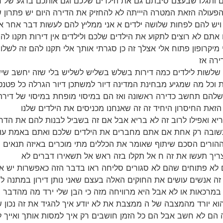
ם ותגלו שבעצם סיבתם גם את הילדים שלכם וגם אותכם ברגע של רצ
פעולה הזאת המטרה היייתה לא להחזיק את הדירה היום יש פתרון 
 אליי ויש להם לפחות שלושה ילדים א אני ממליץ להם לעשות דבר אחר
 אתם לא רוצים לתקוע את הילדים שלכם ולילדים אין דירות תקנו לה
מיקרופון פתוח אלי אצלך זה כן סגרתי אותך אלי תקנו להם זה לשלוש
ירה אז
ם כמה שלשות לילדים כמה דירות בשלש בשליש לשליש בלי שזה יחשב ש
ת וכל מה שמגיע מבחינת המדינה דיור למשתכן דיור הגרלה כל פטנ
הם תחשב כדירה ראשונה ואז הם במיסוי מופחת במיסוי של דירה ר
מיד בריא ואפילו לרוב זה לא בריא אבל אם זה בשביל לבנות להם את 
התשובה רק אחת אם אתם מחברים את הילדים שלכם ואתם באמת עוש
רים הסכם שיתוף שאומר את הכללים מתי מוכרים באיזה תנאים מו
ריך תעשו את זה ח אל תקלו בזה ראש אל תשאירו דברים לא
שהם לא פתוחים שהם לא סגורים סליחה ראו בדבר הזה כאפשרות יש אי
 זה אנשים עושים את החוקים האלה בעצם שאני נותן דירון במתנה ל
רכאות או לא אבל היא מרוויחה מזה כי הבן שלי ירד מה מהדבר ה
 הוא יורד מהמצבה של ה ממצבת את לא יודע איך להגיד את זה נכון 
 נכון זה הם לא חשב אבל הם כל הזמן חושבים רק איך למסות אותך וא