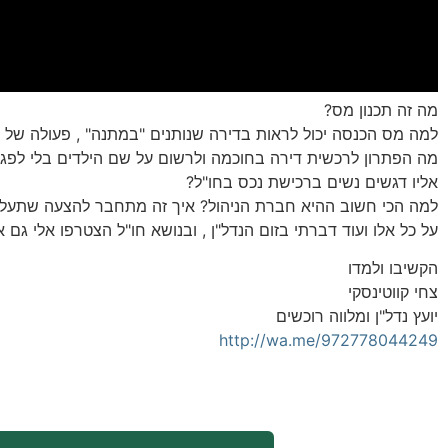
מה זה תכנון מס?
למה מס הכנסה יכול לראות בדירה שנותנים "במתנה" , פעולה של ת
מה הפתרון לרכשית דירה בחוכמה ולרשום על שם הילדים בלי לפגוע
אליו דגשים נשים ברכישת נכס בחו"ל?
למה הכי חשוב ההיא חברת הניהול? איך זה מתחבר להצעה שתעל
על כל אלו ועוד דברתי בזום הנדל"ן , ובנושא חו"ל הצטרפו אלי גם א
הקשיבו ולמדו
צחי קווטינסקי
יועץ נדל"ן ומלווה רוכשים
http://wa.me/972778044249