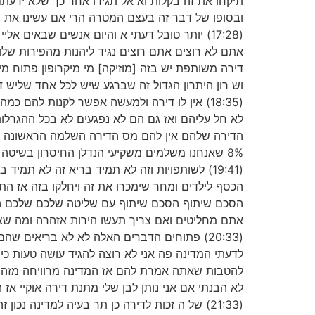
תיקחו את זה בקלות וא אל תגידו אחר כך שלא ידעת
ובסופו של דבר זה בעצם המטרה הרי אם עשינו את ה
(17:28) יותר טובל דעתי א והיום אנשים שבאים
אתם לא רוצים אתם רוצים נגיד ליהנות מהפירות שלו
דירה משותפת יש בזה [מוזיקה] מי מיקרופון פתוח מי 
וש רון היתרון הגדול זה שברגע שיש לכל אחד שליש ד
(18:35) אין לו דירה ולמעשה אפשר לקנות לה
לא חל עליהם ואז גם הם לא נפגעים לא בכל ההגרלו
הדירה שלהם אין להם מס הדירה השלמה הראשונה של
8% שאנחנו משלמים משקיעי הנדלן החיסרון בשיטה הזאת החיסרון היחיד זה זה שאנחנו מכניסים את הילדים שלנו
(19:41) לשותפויות וזה לא תמיד בריא זה לא ת
הכסף לילדים ומחר שימכרו את זה ויחלקו בזה אז 
הסכם שיתוף הסכם שיתוף עם שליטה שלכם שלכם ההו
אתם מחליטים ואם צריך תעשו הירות אזהרה ומה שצ
(20:33) פתוחים הדברים האלה לא לא בריאים 
לדעתי המדינה פה אני לא רוצה להגיד עושה טעות כי
להטבות שאתה אמרת להם אז המדינה מרוויחה מזה במ
לא הבנתי אם אני נותן לבן שלי מתנת דירה אוקיי אז
(21:33) של ה זכות לדירה כן תר בעיה למדינה