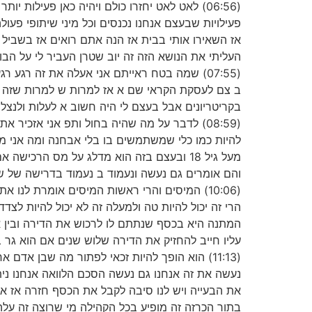
(06:56) לאט לאט יחזרו כולם ויהיה כאן פעילו
פעילויות שבעצם אנחנו נכנסים וכל מיני שיתופי פע
אז השאירו אותי בבית אז הנה אתם רואים אז בשביל ז
העליתי את הנושא הזה זה יוב שטרן העביר לי על הב
(07:55) שמה בטח ראייתם אני אעלה את זה רג
ב צם לעסקת הקראי שם א אז למרות ש למרות שזה 
בקריטריונים אבל בעצם לי היה חשוב א לעלות ולנצל
(08:59) לדבר על מה שהיה בחול ותפ אני אזכי
להיות כמו כלי שמשתמשים בו בלי אבחנה ומה אני מד
מעל גיל 18 ובעצם בזה הוא מדלג על מס הר
והם אומרים גם נעשה ונעמוד ב נעמוד בדרישה של ש
(10:06) המיסים והרי ראשות המיסים אומרת ל
הרי זה יכול להיות טה ולמעלה זה לא יכול להיות לצ
המתנה היא בכסף שנתתם לו לרכוש את הדירה ובין 
עליו חייב להחזיק את הדירה שלוש שנים אם הוא גר 
נעשה את זה אנחנו גם נעשה הסכם הלוואה אנחנו ני
את הבעייה ויש לנו סיבה לקבל את הכסף חזרה אז אנ
בתור הכרזה זה מופיע בכל הקהילה מי שרוצה זה עלה