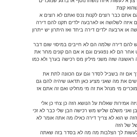
ון א לעשות איזה משהו נוסף או ברגע שמוכרים
שהוא קצת
 אם אתם כבר רוצים לקנות נכס ואתם לא רוצים א
ם איזה לשלושה או לארבעה ילדים תקנו להם דירה
ה או ארבעה ילדים דירה ביחד ואז היתרון יש ייתרון
יש להם דירה שלמה הם לא חייבים במיסוי שום דבר
ט אחר הם לא נפגעים וגם א אם הם קונים מחר את
אשונה שזה משני מיליון מס רכישה בערך ולא כמו
הדרך אם זה בשביל לסדר וגם עם הכוונה לתת את
ים את מה שאני מציע כאן תדאגו שיהיה להם גם
כרים מי מנהל את זה מי מחליט ואם זה אתם אז
זה אמירות שאלות על הנושא הזה כן צחי כן אלי
בן ואני משלם שליש מש רכישה הבן שלי כבר לא זכי
זה ש הוא לא צריך דירה כאילו מה אתה אומר לא
של של הזה
ייך לעשות לך הצלבות מה מה לא בסדר בזה שאתה