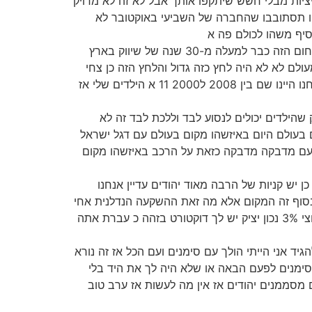
ציות מבלי חשש שיתקפו אותך אבל לא זה לא מדויק
ו תסתובבו שהחברה של השביעי באוקטובר לא
סיף משהו לכולם פה א
(03:15) כשותף יש לי זכות להיות שותף של איציק זה באמת זכות א מאחל לכם גם שותף כזה בכל אופן אנחנו עוסקים בתחום הזה כבר למעלה מ-30 שנה של שיווק בארץ
לם לא לא היה לחץ כזה גדול והלחץ הזה כן צחי
מתבטא בקניות זה לא לחץ פיקטיבי ואני רוצה להגיד לכם כ מי שגר שלוש שנים בלונדון עם המשפחה שלי בשליחות א אנחנו היינו שם בין 2008 ל2000 11 א הילדים שלי אז
רק שהילדים יכולים לנסוע לבד וללכת לבד זה לא
 בעולם היום באיזשהו מקום בעולם עם דגל ישראל
 עם מדבקה מדבקה כזאת על הרכב באיזשהו מקום
ז כן יש קניות של הרבה מאוד יהודים עדיין אנחנו
 בסוף זה המקום אלא מה זאת ההשקעה הנדלנית אחי
חכמה שאפשר לעשות היום פ mone זה הכל זה מאוד פשוט יש לך שקל אז את תשים אותו בנדלן בארץ אתה תעשה 2 וחצי 3% נכון יציק יש לך דוקטורט בזהה כ עברת אתה
גיד אני הייתי הולך עם סימנים ועם הכל אז זה נורא
סימנים לפעם הבאה או שלא היה לך את היד בלי
 מסממנים יהודים אז אין מה לעשות אז ערב טוב