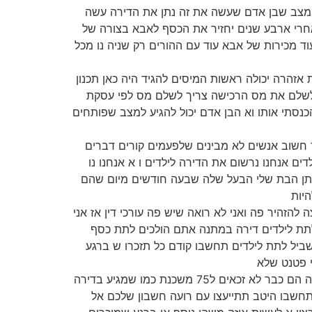
 יש מצב שבן אדם שעשה את זה נתן את הדירה עשה
חרי ארבע שנים יחזיר את הכסף לאבא בצורה של
וד מכירות של אבא עוד עם ההורים רק שניה נו מכל
 אזהרה יכולה ראשות המיסים להגיד היה כאן תכנון
 לשלם את מס הרכישה צריך לשלם מס לפי עסקת
הכנסתי אותו וא הבן אדם יכול להגיע למצב שפותחים
מאוד חשוב אנשים לא מבינים שלפעמים קורים דברים
ם אנחנו נרשום את הדירה לילדים ו א אנחנו נו
תחתן הבת שלי הבעל שלה שבעה חודשים מיום שהם
היות
צה להזהיר פה ואני לא רואה שיש פה עורכי דין אז אני
לתת לילדים דירה במתנה אתם הולכים לתת כסף
שביל לתת לילדים תחשבו קודם כל תזכרו ש ברגע
י פטנט שלא
(16:26) יהיה הם לא זכאים שתיים הם יכולים אם הם הולכים לקנות דירה נו דירה במקום הדירה הזאת גם אם תמכרו אותה הם כבר לא זכאים ל75 משכנת כמו שמגיע בדירה
 תחשבו היטב תתייעצו עם רועה חשבון שלכם אל