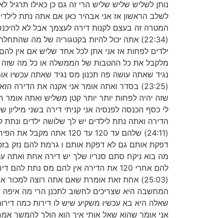
נותן לשליש שליש שליש הרי זה גם כן כאילו תרגיל ל
לשלב הראשון אז אני אבהיר כאן אם אתה נתת לילדי
המטרה זה בעצם לקנות דירה לעצמך אבל לא להיכנס ש
(22:34) אתה יכול להיות בקטגוריה של מה שה
ילדים לפחות אז אני אתן לכל אחד שליש אם אין להם
מלקבל את כל ההטבות של הממשלה או כל מה שזה לא
נגיד שאתה עושה פה תכנון מס נגיד שאתה עכשיו אומר 
(23:25) בסדר ואתה אומר אני אקנה את הדירה
שזה יהיה לפחות יותר יותר קטן משליש ואתה אומר רג
הדירה ואתה נתת לילדים יש לך שלושה ילדים ונתת 
(24:11) שלהם עד 120 ע
דפקת אותם גם לא דפקת אותם ו גרמת להם נזק בזכ
מה בוא ניקח סתם סנריו שלך יש דירה אחת ואתה עכ
להם אחרי 120 את הדירה אין להם מס נתת להם דירה בלי מס בגלל שאתה מוריד יש לך רק דירה אחת אתה נשאר גם עם דירה
(25:03) אחת זאת אומרת שאם אתה רוצה למכור
המחשבה היא שצריכים לחשוב לתכנן הרי מה איפה אנח
שאלה היא בא עכשיו משקיע שיש לו דירות כמה דירו
אני אומר שהוא שאל אותי איך הוא הולך להמשך אמר