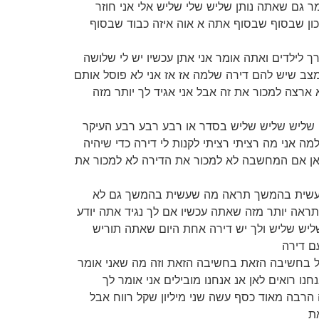
ר גם שאתה נותן שליש שלי שליש אלי אני חוזר
כון שבסוף שבסוף אתה א אוה איזה כבוד שבסוף
ך לילדים ואתה אומר אני אתן עכשיו יש לי שלושה
למצב שיש להם דירה שלמה אז אז אני לא פוסל אותם
רצה למכור את זה אבל אני אגיד לך יותר מזה
דים שליש שליש שליש בסדר או רבע רבע רבע העיקר
ה אני מה רציתי רציתי לקנות לי דירה כדי שיהיה
 5000 שק הכנסה עכשיו תראה מה אתה עושה כאן אם המחשבה לא למכור את הדירה לא למכור את
ל תראה מה שעשית בהמשך תראה מה שעשית בהמשך גם לא
ראה יותר מזה שאתה עכשיו אם לך נגיד אתה יודע
ליש שליש ולך יש דירה אחת היום שאתה תוריש
 אבל בחשיבה הזאת בחשיבה הזאת וזה מה שאני אומר
 רואים לאן אנ אנחנו מובילים אני אומר לך
הרבה מאוד כסף עשה שני מיליון שקל רווח אבל
ת