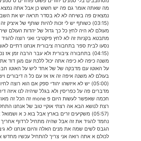
מסתובבים בלי סמנים יהודים פשוט פוחדים ס סמנים 
מה שאתה אומר גם פה יש חשש כן אבל אתה נמצא פ
נמצאים פה בשיחה לא לא בסדר תראה יש את השביעי 
מעולם לא היה לחץ כל כך גדול של יהדות העולם שיה
נסעו לבית ספר בתחבורה ציבורית אנחנו דתיים לאומיי
(04:15) בתחבורה ציבורית ולא עבר הרבה זמן אז
משנה כיפה לא כיפה אתה יכול ללכת עם מגן דוד אתה
על האוטו עם מדבקה של של אחד ליש על האוטו חברי
בעולם לא משנה איפה זה אז אז עם כל ה דיבורים ו
(05:00) יש לא איזשהו יהודי ספק אם הוא רוצה ל
מדברים פה על כפריסין ולא בגלל שיהיה לנו איזה ד
רצת לנושא הבא אה רצתי אוקיי טוב של אנחנו התחל
(05:57) משקיעים זרים בארץ אבל בוא כ א ושמו
נחמד להגיד את זה אבל שהיה מתחיל לרדוף אחריך א
הגבס לשים שמה את מנים האלה והיום אנחנו לא גיבור
לכולם א אתה רואה אני צריך להתחיל עכשיו מחדש את