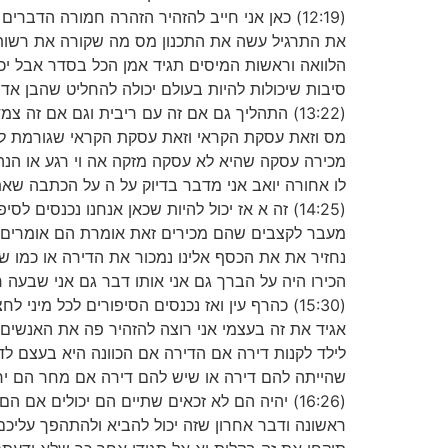
(12:19) כאן אני חייב להזהיר הזהרה חמורה ה
את התרגיל עשה את התכנון מס מה שקורה את רשות 
הלוואה וראשות המיסים תגיד אמן הכל בסדר אבל יכול
סיבות שיכולות להיות בעולם יכולה להחליט שהבן אד
(13:22) התהליך גם אם זה עם ריבית וגם אם ז
מס וזאת עסקת הקראי וזאת עסקת הקראי שגורמת לז
מכירה עסקה שהיא לא עסקה מזקה אה וי רגע או הנה ש
לו אחורה יואב אני מדבר בדיוק על ה על הכתבה שא
(14:25) זה א אז יכול להיות שכאן אנחנו נכנס
מעבר לקצבים שהם מכירים זאת אומרת הם אומרים אנחנ
נחזיר את את הכסף אלינו נמכור את הדירה או כמו
הכירו היה על הברך גם אני אותו דבר גם אני שבעה ח
(15:30) כהרף עין ואז נכנסים הסיפורים לכל מינ
אגיד את זה בעצמי אני רוצה להזהיר פה את האנשי
לילד לקנות דירה אם הדירה אם הכוונה היא בעצם ל
שהייתה להם דירה או שיש להם דירה אם מחר הם ירצ
ראשונה ודבר אחרון שזה יכול להביא ולהתהפך עליכ