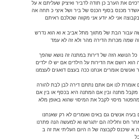
 מרכזים את הערב כן תודה לדביר ואיציק שעליתם א על
 אשדר מכנס בסוף הכנס של ביר ושל איצי כ תחה אה
בקבוצה אני לא יודע אני מקווה שכולכם ראיתם
רכשה עבור הבת של מתווך מתל אביב א וא הוא נדרש
 שמה מכרות הדירה מהר ולא זה לא עמד
הזה כל הנושא הזה של דירות במתנה זה נושא שהפך
הוא רושם את הדירות על הילדים אם יש לו ילדים
כור ואנשים אומרים אנחנו ככה בעצם דואגים לעצמנו
סים אומרת לנו אם אתם נתתם דירה לבן לבת להורה
ו מקבל מתנה ובין אם המתנה היא בכסף או בין אם
פטור מיסוי לקבל את המיסוי שהוא באופן מלא
ומרים אנחנו נעשה את זה ואין שום בעיה אנשים גם באים ואומרים לא רק שאנחנו
מחר חס וחלילה הם יתגרשו וא למעשה הנה פתרנו
 א שיכנס לקבוצה של ה היום העליתי את זה ב
ל