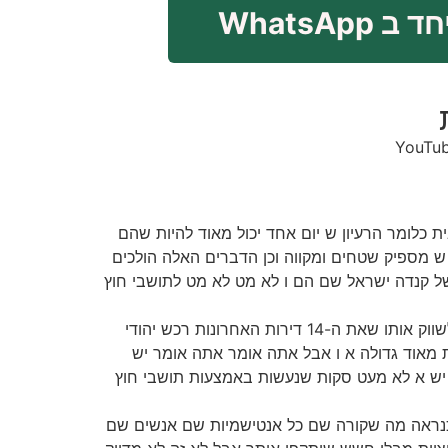
WhatsApp
ית כלומר הרעיון ש יום אחד יכול מאוד להיות שהם
 מספיק שטחים ומקווה וכן הדברים האלה הולכים
ל קנדה ישראל שם הם ו לא מט לא מט לתושבי חוץ
(01:09) מעט עסקות של תשבי חוץ גויר יכול לספר פה על פרויקט חצר על רוב המשרד החוץ שהוא משווק למעשה גמר לשווק אותו שאת ה-14 דירות האחרונות רכש יהודי
ת מאוד גדולה א ו אבל אתה אומר אתה אומר יש
א א יש א לא מעט סקות שנעשות באמצעות תושבי חוץ
יד כנראה מה שקורה שם כל אנטישמיות שם אנשים שם