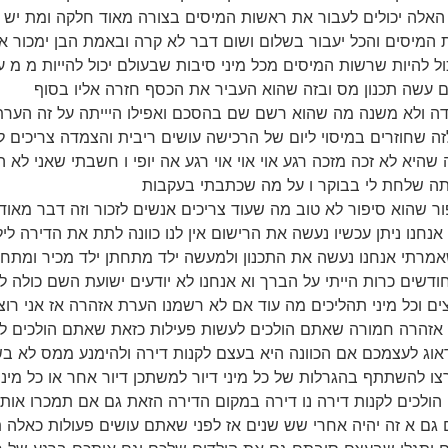
דברים האלה יכולים לעבור את ראשות המיסים בצורה מאוד חלקה ומת
המיסים והכל יעבור בשלום ושום דבר לא קרה ובאמת הבן ימכור א
 להיות שרשות המיסים מכל מיני סיבות שבעולם יכול להייות מ מ ע
ם עשה תכנון מס ובזה שהוא העביר את הכסף חזרה אליו בסוף
ה צמדה ולא משנה מה שהוא רשם שם בהסכם ואפילו היייתה על זה הערת
ה שחוזרים במיסוי ליום של הרכישה עושים ריבית והצמדה צריכים
היא לא זכה מזכה רגע אוי אוי אוי רגע אה יופי ו חשבתי שאני לא 
תה שלחת לי בבוקר ו על מה שכתבתי בעקבות
ים לסיפור שהוא סיפור לא טוב מה שעוד צריכים אנשים לזכור וזה דבר 
ו ניתן עכשיו נעשה את הרישום אין לנו כוונה לתת את הדירה לילדי
 שאמרתי אנחנו נעשה את התכנון ולמעשה ילד מתחתן ילד מכיר ומ
ודשים כרות הייתי על הברך וא אנחנו לא יודעים ישועת השם כולה ל
י לחצים וכל מיני תהליכים מה עוד אם לא רשמנו הערת אזהרה אז אני רו
ם אזהרה חמורה שאתם הולכים לעשות פעילות כזאת שאתם הולכים 
דאוג לעצמכם אם הכוונה היא בעצם לקנות דירה ולהימנע ממס לא ב
ו להשתתף בהגרלות של כל מיני דיור למשתכן דיור אחר או כל מינ
ם גם א זה יהיה אחרי שש שנים אז לפני שאתם עושים פעולות כאלה