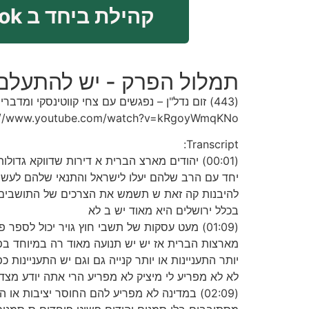
קהילת ביחד ב FaceBook
תמלול הפרק - יש להתעלם מ
(443) זום נדל"ן – נפגשים עם צחי קווטינסקי ומדברים על הכל וגם על לרנקה- צחי קווטינסקי זום נדל"ן 196 28.7.24 – YouTube
://www.youtube.com/watch?v=kRgoyWmqKNo
Transcript:
(00:01) יהודים מארצ הברית א דירות שדווקא ג
יחד עם הרב שלהם יעלו לישראל והתנאי שלהם לעשו
להיבנות קה זאת ש תשמש את הצרכים של התושבים ה
בכלל ירושלים היא מאוד יש ב לא
מארצות הברית אז יש יש תנועה מאוד רה במיוחד בפר
יותר התעניינות או יותר קנייה גם וגם יש התעניינות
לא לא מפריע לי מיציק לא מפריע הרי אתה יודע מצ
(02:09) במדינה לא מפריע להם החוסר יציבו