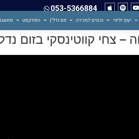
053-5366884
יעוץ וליווי
נכסים למכירה
זום נדל"ן
הפודקסט
מחשבון
י קווטינסקי בזום נדל"ן 144-ההקל