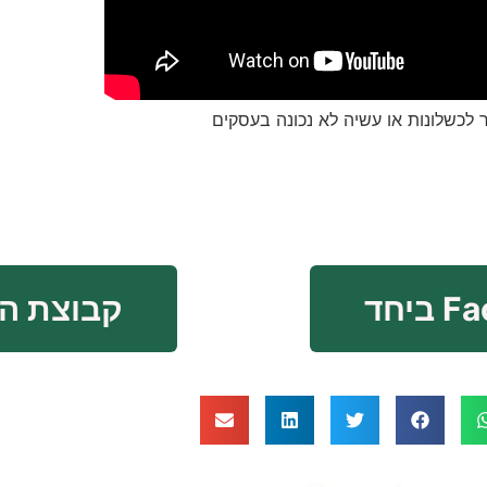
קבוצת ה FaceBook ביח