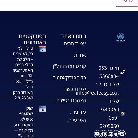
ניווט באתר
הפודקסטים
האחרונים
עמוד הבית
נדל"ן לא
רק לעשירים
אודות
– הלב של
הכל: בניית
קורס זום בנדל"ן
חייגו 053-
האסטרטגיה
5366884
🏗️ | זום
כל הפודקאסטים
נדל"ן 255
שלחו מייל :
נדל"ן
יצירת קשר
info@realeasy.co.il
בשידור פרק
340 2.8.26
הצהרת נגישות
שלחו
שוק
וואטסאפ :
מדיניות
שמועתי:
050-
איש לא
הפרטיות
באמת יודע
6205050
מה קורה —
זום נדל"ן