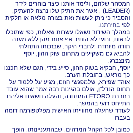
המסחר שלהם, ולימד אותנו כיצד בוחרים לידר
(LEADER) , אשר את התיק שלו נרצה להעתיק,
והסביר כי ניתן לעשות זאת בצורה מלאה או חלקית
לפי בחירתנו.
במהלך השידור נשאלו עשרות שאלות, כפי שתוכלו
לראות, ורועי לא הותיר אף אחת מהן ללא מענה.
תודה מיוחדת :לחברי היקר, שבזכותו התחלתי
להביא גם משקיעים מתחום שוק ההון, יוסף
מינצברג.
יוסף, הבקיא בשוק ההון, סייע בידי, הגם שלא תכננו
כך מראש, בהובלת הערב.
אוהד שפירא, שלמפגשי הזום, מגיע על ללמוד על
תחום הנדל"ן, אולם בהגינות רבה אמר שהוא עובד
בחברת ETORO המתחרה, והעלה נושאים אליהם
התייחס רועי בהמשך.
לעודד שהעלה מחווייתו האישית מפלטפורמה דומה
בעברו
כמובן לכל הקהל המדהים, שבהתעניינותו, הופך