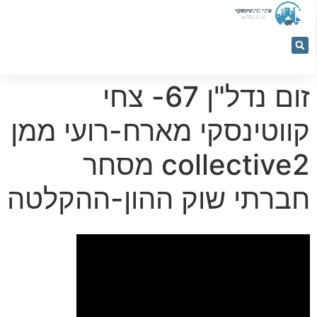
053-
5366884
זום נדל"ן 67- צחי
קווטינסקי מארח-רועי ממן
collective2 מסחר
חברתי שוק ההון-ההקלטה