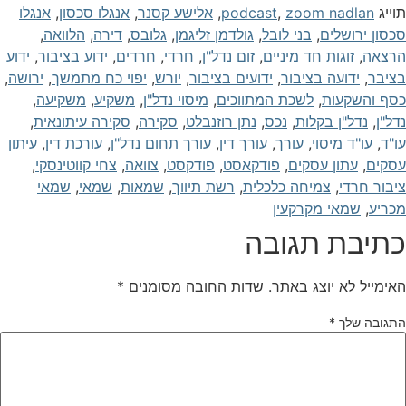
וייג
zoom nadlan
,
podcast
,
אלישע קסנר
,
אנגלו סכסון
,
אנגלו
כסון ירושלים
,
בני לובל
,
גולדמן זליגמן
,
גלובס
,
דירה
,
הלוואה
,
רצאה
,
זוגות חד מיניים
,
זום נדל"ן
,
חרדי
,
חרדים
,
ידוע בציבור
,
ידוע
ציבר
,
ידועה בציבור
,
ידועים בציבור
,
יורש
,
יפוי כח מתמשך
,
ירושה
,
סף והשקעות
,
לשכת המתווכים
,
מיסוי נדל"ן
,
משקיע
,
משקיעה
,
דל"ן
,
נדל"ן בקלות
,
נכס
,
נתן רוזנבלט
,
סקירה
,
סקירה עיתונאית
,
ו"ד
,
עו"ד מיסוי
,
עורך
,
עורך דין
,
עורך תחום נדל"ן
,
עורכת דין
,
עיתון
סקים
,
עתון עסקים
,
פודקאסט
,
פודקסט
,
צוואה
,
צחי קווטינסקי
,
יבור חרדי
,
צמיחה כלכלית
,
רשת תיווך
,
שמאות
,
שמאי
,
שמאי
כריע
,
שמאי מקרקעין
תיבת תגובה
אימייל לא יוצג באתר.
שדות החובה מסומנים
*
תגובה שלך
*