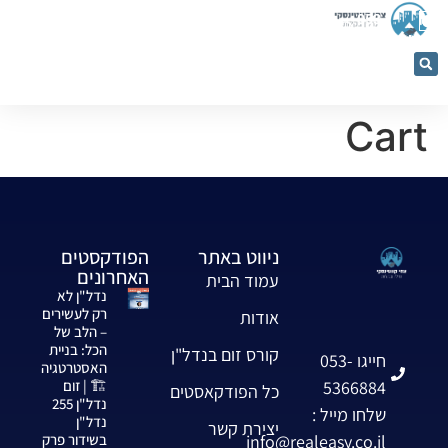
053-
5366884
Cart
ניווט באתר
הפודקסטים
האחרונים
עמוד הבית
נדל"ן לא
רק לעשירים
אודות
– הלב של
הכל: בניית
קורס זום בנדל"ן
חייגו 053-
האסטרטגיה
5366884
🏗️ | זום
כל הפודקאסטים
נדל"ן 255
שלחו מייל :
נדל"ן
יצירת קשר
info@realeasy.co.il
בשידור פרק