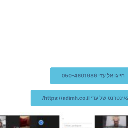
חייגו אל עדי 050-4601986
 של עדי https://adimh.co.il/