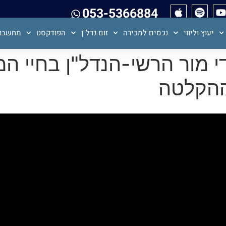
053-5366884
יעוץ וליווי
נכסים למכירה
זום נדל"ן
הפודקסט
מחשבון
ן 102-צחי עדי מור הרשי-הנדל"ן 
ההקלטה