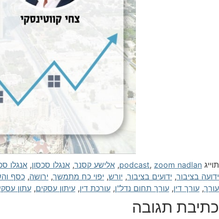
תוייג
zoom nadlan
,
podcast
,
אלישע קסנר
,
אנגלו סכסון
,
אנגלו סכ
ידועה בציבור
,
ידועים בציבור
,
יורש
,
יפוי כח מתמשך
,
ירושה
,
כסף והש
עורך
,
עורך דין
,
עורך תחום נדל"ן
,
עורכת דין
,
עיתון עסקים
,
עתון עסקי
כתיבת תגובה