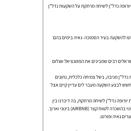
ורופה נדל"ן לשיחה מרתקת על השקעות נדל"ן
רטו להשקעה בעיר הסמוכה- גאיה בימים בהם
שראלים רבים שמבינים את הפוטנציאל שגלום
נדל"ן מניבה, בשל צמיחה כלכלית, נתונים
חשש לבצע השקעה מעבר לים עדיין קיים אצל
ורופה נדל"ן לשיחה מרתקת, בה דיברנו בין
היתר על רכישת נדל"ן בחו"ל, על פורטוגל ושוק השכירות במדינה, על השינוי בהשכרה לטווח קצר (AIRBNB) בינוני וארוך.
ים גאיה ופורטו.