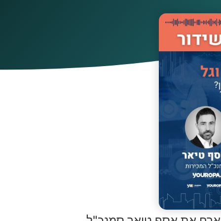
 מארח את אסף טיאר סמנכ"ל