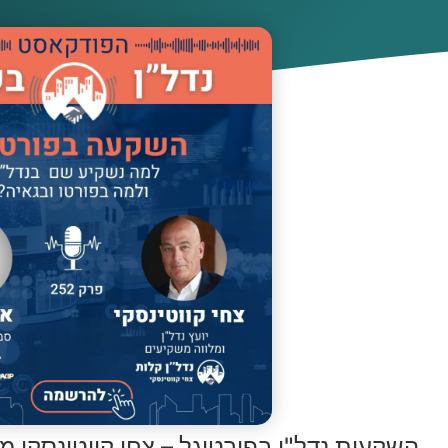
השקעות נדל"ן בפורטוגל – צחי קווטינסקי