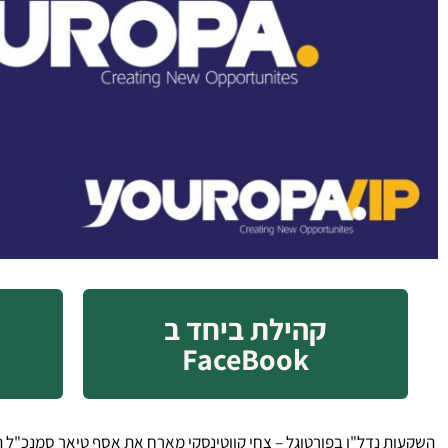
קהילת ביחד ב
FaceBook
השקעות נדל"ן בפורטוגל – צחי קווטינסקי מארח את אסף טיאר סמנכ"ל המכירות ביו