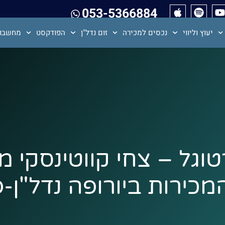
053-5366884
יעוץ וליווי
נכסים למכירה
זום נדל"ן
הפודקסט
מחשבון
טוגל – צחי קווטינסקי 
כירות ביורופה נדל"ן-פרק