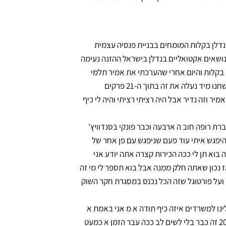
י ונדלן בקלות המומחים בבניית פנסיה עצמית
ושאים אקטואליים בנדלן בישראל ההזנה נעימה
 בקלות והיום אחרי שהערכתי את אמיר תלמי
המנכל שיושב בפורטוגל ועשיתי את זה בזום זה אחד אני ושב בתוך ה250 שחנו מיד נעלה את זה בתוך ה-21 פרקים
ר וזה נדיר אבל היה רציתי רציתי והיה לי כיף
חברת רופה חוב ה ארבעה וכבר פונקי בסנדוויץ'
יפגש איתי עוד פעם שניפגש עם פן אחר של
 בוא תן לי ככה הכירות קצרה אתה יודע אני
 נכון שאתה חלק ממנה אבל בוא תספר לי מי זה
 ועל פורטוגל שזה הכל נכנס במסגרת חקר השוק
 אלינו למשרדים איזה כיף תודה א מ אני באמת א
ברקע שלי משפטן הנדסה אלקטרוניקה ומחשבים בתחום הנדלן משנת 2007 זה כבר בלי לשים לב ככה עבר הזמן א כמעט