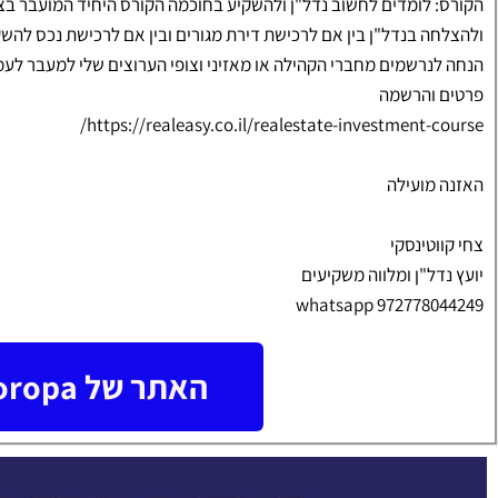
הקורס: לומדים לחשוב נדל"ן ולהשקיע בחוכמה הקורס היחיד המועבר בצור
ולהצלחה בנדל"ן בין אם לרכישת דירת מגורים ובין אם לרכישת נכס להשקעה
הנחה לנרשמים מחברי הקהילה או מאזיני וצופי הערוצים שלי למעבר לעמ
פרטים והרשמה
https://realeasy.co.il/realestate-investment-course/
האזנה מועילה
צחי קווטינסקי
יועץ נדל"ן ומלווה משקיעים
whatsapp 972778044249
האתר של Yuoropa