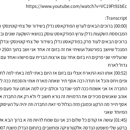
https://www.youtube.com/watch?v=VC19Ft91bEc
Transcript:
(00:00) ברוכים הבאים לערוץ הפודקאסט נדלן בשידור של צחי קוטינסק
המבוססת השקעות נדלן ערוץ הפודקאסט עוסק בנושאי השקעה שונים ובנ
ברוכים הבאים לעוד פרק בפודקאסט נדלן בשידור של צחי קוטינסקי ונדלן
שהעליתי שני פרקים היו בזום אחד עם ארצות הברית עם מישהו ואחד עם אמי
גדול לארח
(00:52) אותו הוא התארח אצלי גם בזום אז היום באתי לפה באתי לפה ל
ופים ויחס והכל אז תודה רבה אסף תיר שאתה מארח אותי והסכמת ככה לה
החברה אז אני אשמח ככה לפני שנדבר וכולם יבינו למה אנחנו עוד פעם פה
אוהב שאנשים מכירים את הדמויות זה נורא חשוב לי ולא רק את החברה אז
אסף תייר מה הרקע וכמובן מזה נצלול מי זאת החברה וזה יהיה על העיסוק
המיוחד שאני
(01:45) עושה אז קודם כל שלום רב אני גם שמח להיות פה א ברוך הבא