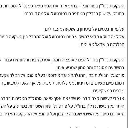
השקעות נדל"ן בפורטוגל – צחי מארח את אסף טיאר סמנכ"ל המכירות בי
בחו"ל ועל שוק הנדל"ן המתפתח בפורטוגל. על מה דיברנו?
על פיזור נכסים על ביטחון בהשקעה מעבר לים
על למה דווקא כדאי להשקיע היום בפורטוגל ועל ההבדל בין השקעה בפו
הכלכלה בישראל מאיימת,
השקעות נדל"ן בחו"ל הפכו לאופציה חמה, אטרקטיבית ורלוונטית עבור י
בהשקעה מסוג זה והביטחון שמגיע איתו.
פורטוגל, הבולטת בהן, התגלתה כיעד אירופאי בעל פוטנציאל רב להשקעת 
דמוגרפיים משתנים ומדיניות ממשלתית תומכת. על אף האטרקטיביות, ה
מרבית המשקיעים.
אז כדי לעשות קצת סדר, פגשתי את אסף טיאר, סמנכ"ל המכירות בחברת י
טיאר גם סיפר על השינוי שעברה ליסבון ועל פוטנציאל ההשקעה האדיר בער