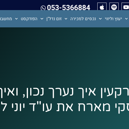
053-5366884
יעוץ וליווי
נכסים למכירה
זום נדל"ן
הפודקסט
מחשבון
ין איך נערך נכון, ואי
י מארח את עו"ד יוני לוי פ