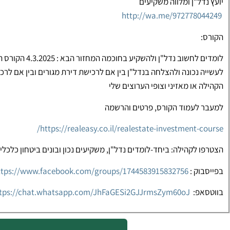
יועץ נדל"ן ומלווה משקיעים
http://wa.me/972778044249
⁠הקורס:
לומדים לחשוב נדל"
הקהילה או מאזיני וצופי הערוצים שלי
למעבר לעמוד הקורס, פרטים והרשמה
https://realeasy.co.il/realestate-investment-course/
הצטרפו לקהילה: ביחד-לומדים נדל"ן, משקיעים נכון ובונים ביטחון כלכלי 
בפייסבוק :
ttps://www.facebook.com/groups/1744583915832756
בווטסאפ:
https://chat.whatsapp.com/JhFaGESi2GJJrmsZym60oJ