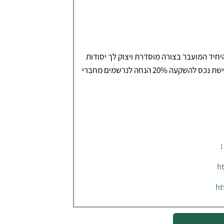
ן ולהשקיע בחוכמה המחזור הבא : 4.3.2025 הקורס היחיד המועבר בצורה מוסדרת ויצוק לך יסודות
לעשייה נכונה ולהצלחה בנדל"ן בין אם לרכישת דירת מגורים ובין אם לרכישת נכס להשקעה 20% הנחה לנרשמים מחברי
:
h