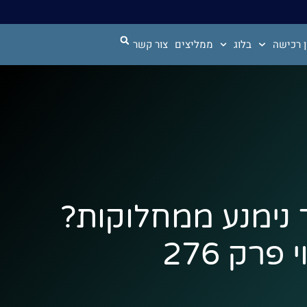
 רכישה
בלוג
ממליצים
צור קשר
ך נימנע ממחלוקות?
רק 276