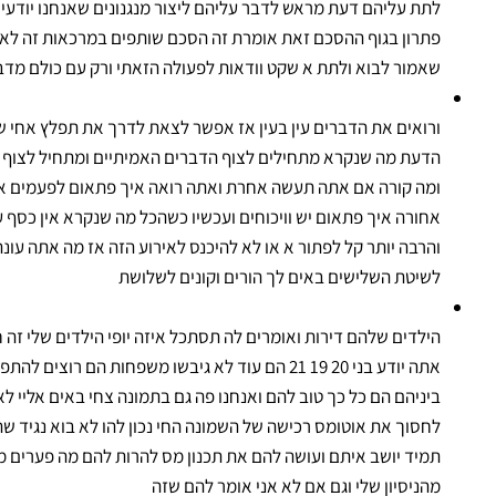
לתת עליהם דעת מראש לדבר עליהם ליצור מנגנונים שאנחנו יודעים 
פתרון בגוף ההסכם זאת אומרת זה הסכם שותפים במרכאות זה לא
שאמור לבוא ולתת א שקט וודאות לפעולה הזאתי ורק עם כולם מדב
ורואים את הדברים עין בעין אז אפשר לצאת לדרך את תפלץ אחי 
הדעת מה שנקרא מתחילים לצוף הדברים האמיתיים ומתחיל לצוף 
ומה קורה אם אתה תעשה אחרת ואתה רואה איך פתאום לפעמים אנ
אחורה איך פתאום יש וויכוחים ועכשיו כשהכל מה שנקרא אין כסף ע
והרבה יותר קל לפתור א או לא להיכנס לאירוע הזה אז מה אתה עונה
לשיטת השלישים באים לך הורים וקונים לשלושת
הילדים שלהם דירות ואומרים לה תסתכל איזה יופי הילדים שלי זה 
אתה יודע בני 20 19 21 הם עוד לא גיבשו משפחות הם 
ביניהם הם כל כך טוב להם ואנחנו פה גם בתמונה צחי באים אליי לא
לחסוך את אוטומס רכישה של השמונה החי נכון להו לא בוא נגיד שה
תמיד יושב איתם ועושה להם את תכנון מס להרות להם מה פערים מכ
מהניסיון שלי וגם אם לא אני אומר להם שזה