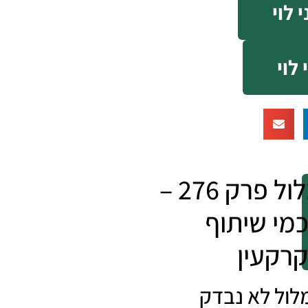
 לוי
 לוי
תמלול פרק 276 –
מי שיתוף
רקעין
ול לא נבדק