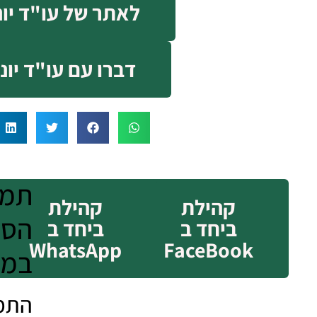
לאתר של עו"ד יוני
דברו עם עו"ד יוני
קהילת
קהילת
הסכ
ביחד ב
ביחד ב
WhatsApp
FaceBook
במק
התמל