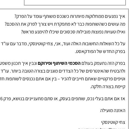
איך נמנעים ממחלוקות מיותרות כשנכס משותף עומד על הפרק?
מה עושים כשהשותפות כבר לא מתפקדת ויש צורך לפרק את ההסכם?
ואילו טעויות נפוצות מובילות סכסוכים שיכלו להימנע מראש?
על כל השאלות החשובות האלה ועוד, אני, צחי קווטינסקי, מדבר עם עו"ד יונ
בפרק החדש של הפודקאסט.
בפרק הזה נתעמק בעולם
הסכמי השיתוף ופירוקם
ונבין איך תכנון משפטי
ולהבטיח שהאינטרסים של כל הצדדים מוגנים בצורה הטובה ביותר. עו"ד לו
וטיפים פרקטיים שאתם חייבים להכיר – בין אם אתם נכנסים לשותפות ח
קיימת בצורה חלקה.
אז אם אתם בעלי נכס, שותפים בעסק, או סתם מתעניינים בנושא, פרק 276 הוא בדיוק בשבילכם!
האזנה מועילה
צחי קווטינסקי