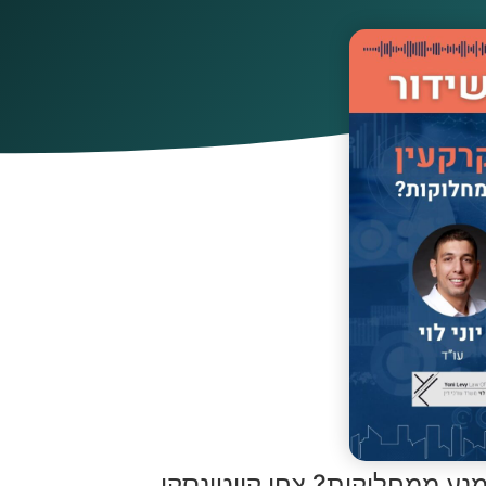
ימנע ממחלוקות? צחי קווטינסקי