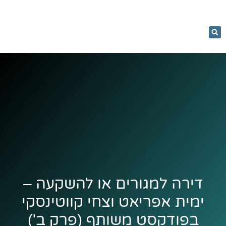
053-
5366884
יעוץ וליווי
מחשבון רכישה
נדל"ן בקלות
נכסים למכירה
קורסים והרצאות
דירה למגורים או להשקעה –
ימית אפריאט וצחי קווטינסקי
בפודקסט משותף (פרק ב')