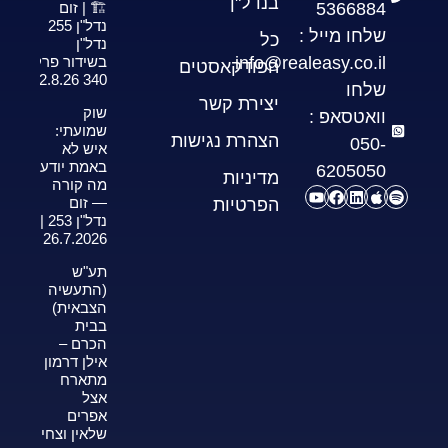
בנדל"ן
5366884
🏗️ | זום
נדל"ן 255
שלחו מייל :
כל
נדל"ן
info@realeasy.co.il
בשידור פרק
הפודקאסטים
340 2.8.26
שלחו
יצירת קשר
שוק
וואטסאפ :
שמועתי:
הצהרת נגישות
050-
איש לא
באמת יודע
6205050
מדיניות
מה קורה
— זום
הפרטיות
נדל"ן 253 |
26.7.2026
תע"ש
(התעשיה
הצבאית)
בבית
הכרם –
אילן דרמון
מתארח
אצל
אפרים
שלאין וצחי