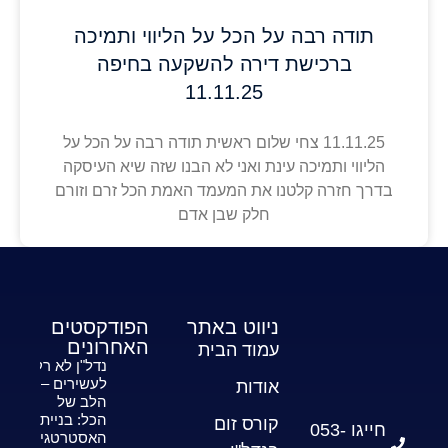
תודה רבה על הכל על הליווי ותמיכה
ברכישת דירה להשקעה בחיפה
11.11.25
11.11.25 צחי שלום ראשית תודה רבה על הכל על
הליווי ותמיכה עינת ואני לא הבנו שזה שיא העיסקה
בדרך חזרה קלטנו את המעמד האמת הכל זרם וזורם
חלק שבן אדם
ניווט באתר
הפודקסטים
האחרונים
עמוד הבית
נדל"ן לא רק
לעשירים –
אודות
הלב של
הכל: בניית
קורס זום
חייגו 053-
האסטרטגיה