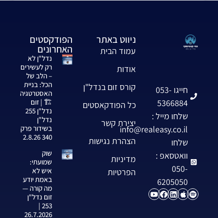
ניווט באתר
הפודקסטים
האחרונים
עמוד הבית
נדל"ן לא
רק לעשירים
אודות
– הלב של
הכל: בניית
קורס זום בנדל"ן
חייגו 053-
האסטרטגיה
5366884
🏗️ | זום
כל הפודקאסטים
נדל"ן 255
שלחו מייל :
נדל"ן
יצירת קשר
info@realeasy.co.il
בשידור פרק
340 2.8.26
הצהרת נגישות
שלחו
שוק
וואטסאפ :
מדיניות
שמועתי:
050-
איש לא
הפרטיות
באמת יודע
6205050
מה קורה —
זום נדל"ן
253 |
26.7.2026