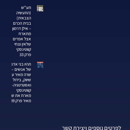
תע"ש
(התעשיה
הצבאית)
בבית הכרם
– אילן דרמון
מתארח
אצל אפרים
שלאין וצחי
קווטינסקי
פרק 33
תהיו בני אדם
של אנשים —
שרה מאיר על
שיווק, בידול
ואסטרטגיה-צחי
קווטינסקי
מארח את שרה
מאיר פרק 339
לפרטים נוספים ויצירת קשר