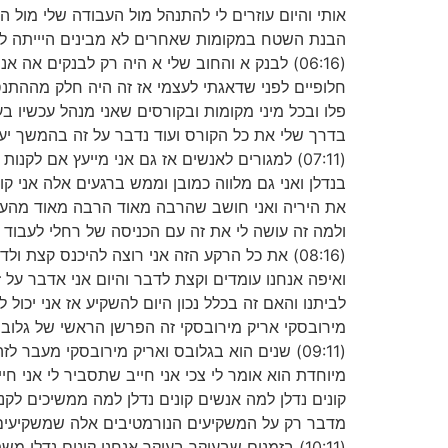
אותי והיום עוזרים לי להתנהל מול העבודה שלי מול 
הבנת השטח במקומות שאחרים לא מבינים היייתה לי 
(06:16) לבנק א והחוב שלי א היה רק לבנקים אה
חלופיים לפני שדאגתי לעצמי אז זה היה חלק מההתנס
פלו ובכל מיני מקומות ובקורסים שאני מנהל עכשיו
בדרך שלי את כל הקורס ועוד נדבר על זה בהמשך יע
(07:11) למגורים לאנשים אז גם אני מייעץ אם 
בנדלן ואני גם מלווה כמובן וממש ברגעים אלה אני ק
את היריה ואני חושב שהרבה מאוד הרבה מאוד מהעש
ולמה זה עושה לי את זה עם הכניסה של רחלי לעבוד א
(08:16) את כל הרקע הזה אני רוצה להיכנס קצ
ואיפה אנחנו עומדים וקצת לדבר והיום אני אדבר על 
לביתנו והאם זה בכלל נכון היום להשקיע אז אני יכול
מירובסקי אריק מירובסקי זה הפרשן הראשי של גלובס
(09:11) שנים הוא בגלובס ואריק מירובסקי מעב
מיוחדת הוא אומר לי צכי אני חייב שתסביר לי אני ח
קונים נדלן למה אנשים קונים נדלן למה ממשיכים לקנ
מדבר רק על המשקיעים הנורמטיבים אלה שמשקיעים 
(10:11) בזמנים שבעיקר בעיקר אנחנו קונים נד