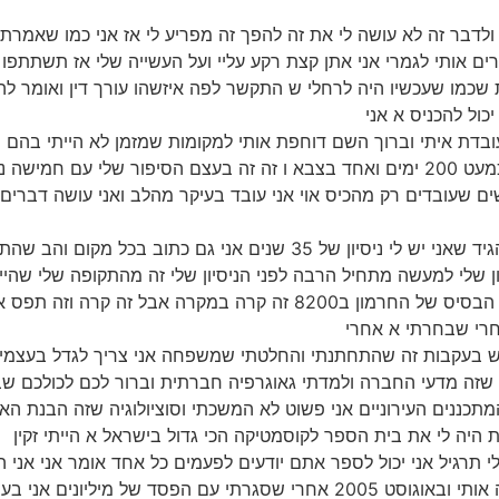
ים א ולדבר זה לא עושה לי את זה להפך זה מפריע לי אז אני כמו שא
ם אותי לגמרי אני אתן קצת רקע עליי ועל העשייה שלי אז תשתתפו 
 שכמו שעכשיו היה לרחלי ש התקשר לפה איזשהו עורך דין ואומר ל
כול להכניס א אני
גם עובדת איתי וברוך השם דוחפת אותי למקומות שמזמן לא הייתי בהם ו
ילדים אחד מהם עכשיו בצו שמנה אחד השתחרר מכמעט 200 ימים ואחד בצבא ו זה זה בעצ
ם שעובדים רק מהכיס אוי אני עובד בעיקר מהלב ואני עושה דברים 
(03:15) ונטוורקינג צריך לספר על עצמנו ואני רגיל להגיד שאני יש לי ניסיו
שגם כחלק מהתפקיד צוי שלי קרה והייתי המפקד של הבסיס של החרמון ב00
חרי שבחרתי א אחרי
זה ש בעקבות זה שהתחתנתי והחלטתי שמשפחה אני צריך לגדל בעצמי 
 שזה מדעי החברה ולמדתי גאוגרפיה חברתית וברור לכם לכולכם ש
ננים העירוניים אני פשוט לא המשכתי וסוציולוגיה שזה הבנת האוכ
הייתה אשמתי ו-90 א הייתה אשמת החברה שהפילה אותי ובאוגוסט 2005 אחרי שס