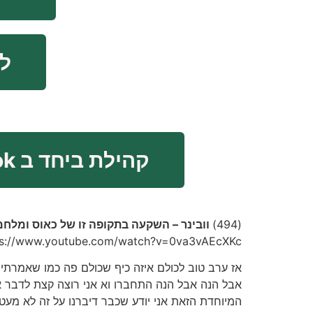
ל
קהילת ביחד ב FaceBook
(494)
וובינר – השקעה בתקופה זו של כאוס ומלחמה – צחי קווטינ
ps://www.youtube.com/watch?v=0va3vAEcXKc
אז ערב טוב לכולם איזה כיף שכולם פה כמו שאמרתי 
אבל הנה אבל הנה התחברו וא אני רוצה קצת לדבר א
המיוחדת הזאת אני יודע שכבר דיברנו על זה לא מעט