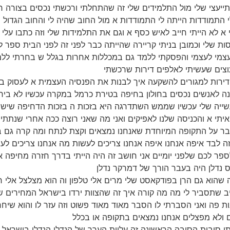
התייעצי שלי מול התלמידים שלי זה שהתחלתי ורכשתי נכסים בצורה 
התמודדות הייתה לי התמודדות א מול החוב שהיה לי והחוב הגדול
 אני א לא הייתי חייב לאיש כסף א וגם את התלמידות שלי וזה כתבו על
ות שלי וכמובן בניתי קריירה שהייתה כבר לפני זה לפני הבית ספר 
 בעצמי לעצמי והפסקתי ללמד גם במכללות אחרות בגלל ש בחרתי לל
וצים שעשיתי לאלפים דירות שרכשתי
לקנות דירות למגורים להשקעה איך לבנות את הפנסיה העצמית א לעסו
ונה לאנשים נכסים בחולון בחיפה בטירת כרמל במקרה עכשיו לא ביר
ייה שלי עכשיו שממש השתדרגה היא בזכות ה בזכות הדחיפה שיש ל
יתי א והכניסה שלנו לאפיקים ואני מה שאני רוצה ככה אחרי שנתתי
ת ולדבר על התקופה המיוחדת שאנחנו נמצאים וקצת לנתח ומה קרה גם 
זה לבד איפה אנחנו איפה אנחנו צריכים לעשות מה אנחנו צריכים לעש
 לספר לכם שלפני יומיים אני חושב זה היה הייתי בדרך חזרה מחיפה 
 נדלן היה בעבר הורך של דמרקר נדלן
ר לזה שהוא גם הרן בפודקאסט שלי מרים אלי טלפון וה הוא מצלצל אלי
ייב שתסביר לי מה מה קורה איך זה שהצוות ירדו בישראל המחירים ש
ות פה ואני הסברתי לו הסבר מאוד מאוד פשוט וזה עזר לו והוא שיח
ולא מפצלים אנחנו נמצאים בתקופה או בכלל
לן משתי סיבות הסיבה הראשונה זה עליות הערך של הנדלן הנדלן בישר