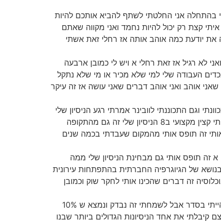
מרתי בהתחלה אני החלטתי לשתף להביא אותכם להיות
איתי קצת רק יכול להיות נחמד ואני מקווה שאתם
ה את יודעת כמה אוהב אותה אז רחלי זאת אשתי
אני לא רגיל אז זאת רחלי א ויש לי כמובן ארבעה
ם הסיפור שלי עם חמישה נכדים העבודה שלי למי שלא מכיר או מי שלא נתקל
שאני אוהב ואני אוהב דברים שאני עושה אז זה עיקר
ן של 35 שנים אני גם כתוב בכל מקום והב שהתכוונתי וגם התכוננתי לוובינר אמרתי רגע הניסיון שלי
זה לא רק 35 שנים זה לא רק כל מה שאני יודע הניסיון שלי למעשה מתחיל הרבה לפני הניסיון שלי זה מהתקופה שלי שהייתי קצין מקצועי ב8 הניסיון שלי זה גם מהתקופה
82 זה קרה במקרה אבל זה קרה וזה תפס אותי זה תופס אותי מהמקום שעבדתי בכמה שנים
א זה תופס אותי גם מבחינת הניסיון שלי ממה
בנושא של הגיוגרפיה החברתית בהתפתחות עירונית
לוסיה זה דברים שהכינו אותי לחקר שוק וכמובן
(05:19) של חברה אני לא נכנס לשמות שלה עשתה לי תרגיל אני יכול לספר אתם יודעים לפעמים כל אחד אומר אני אני הייתי בסדר אבל לשמחתי זה נבדק ונמצא ש 10%
גרתי עם הפסד של מיליונים אני בעצם קיבלתי את אחד הניסיונות הגדולים ביותר שבנו