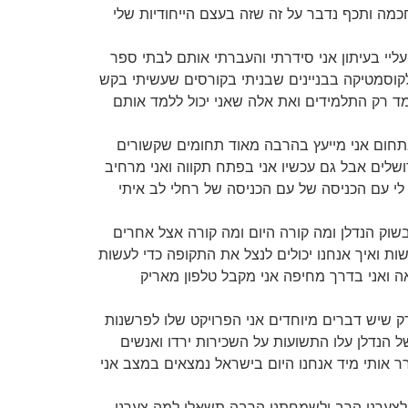
חכמה ותכף נדבר על זה שזה בעצם הייחודיות שלי
י עליי בעיתון אני סידרתי והעברתי אותם לבתי ספר
לקוסמטיקה בבניינים שבניתי בקורסים שעשיתי בקש
מד רק התלמידים ואת אלה שאני יכול ללמד אותם
ק בתחום אני מייעץ בהרבה מאוד תחומים שקשורים
ושלים אבל גם עכשיו אני בפתח תקווה ואני מרחיב
י עם הכניסה של עם הכניסה של רחלי לב איתי
בשוק הנדלן ומה קורה היום ומה קורה אצל אחרים
ות ואיך אנחנו יכולים לנצל את התקופה כדי לעשות
אה ואני בדרך מחיפה אני מקבל טלפון מאריק
 רק שיש דברים מיוחדים אני הפרויקט שלו לפרשנות
ל הנדלן עלו התשועות על השכירות ירדו ואנשים
רר אותי מיד אנחנו היום בישראל נמצאים במצב אני
אל לצערנו הרב ולשמחתנו הרבה תשאלו למה צערנו