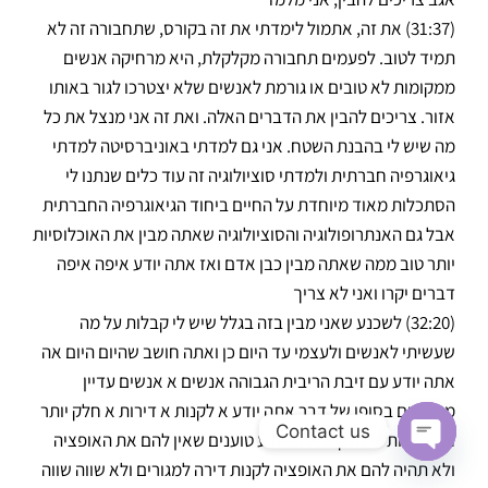
(31:37) את זה, אתמול לימדתי את זה בקורס, שתחבורה זה לא
תמיד לטוב. לפעמים תחבורה מקלקלת, היא מרחיקה אנשים
ממקומות לא טובים או גורמת לאנשים שלא יצטרכו לגור באותו
אזור. צריכים להבין את הדברים האלה. ואת זה אני מנצל את כל
מה שיש לי בהבנת השטח. אני גם למדתי באוניברסיטה למדתי
גיאוגרפיה חברתית ולמדתי סוציולוגיה זה עוד כלים שנתנו לי
הסתכלות מאוד מיוחדת על החיים ביחוד הגיאוגרפיה החברתית
אבל גם האנתרופולוגיה והסוציולוגיה שאתה מבין את האוכלוסיות
יותר טוב ממה שאתה מבין כבן אדם ואז אתה יודע איפה איפה
דברים יקרו ואני לא צריך
(32:20) לשכנע שאני מבין בזה בגלל שיש לי קבלות על מה
שעשיתי לאנשים ולעצמי עד היום כן ואתה חושב שהיום היום אה
אתה יודע עם זיבת הריבית הגבוהה אנשים א אנשים עדיין
מחפשים בסופו של דבר אתה יודע א לקנות א דירות א חלק יותר
Contact us
חלק פחות כי חלק א אתה יודע טוענים שאין להם את האופציה
ולא תהיה להם את האופציה לקנות דירה למגורים ולא שווה שווה
Open chaty