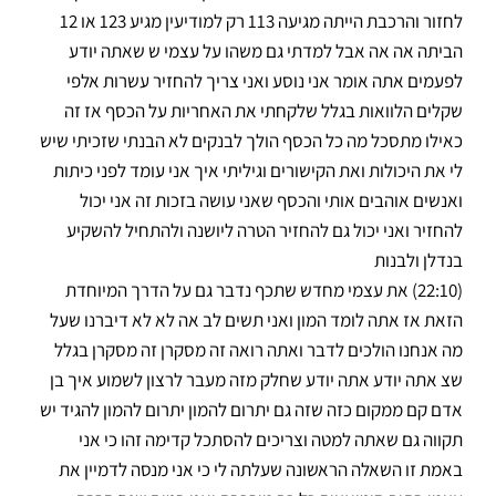
לחזור והרכבת הייתה מגיעה 113 רק למודיעין מגיע 123 או 12
הביתה אה אה אבל למדתי גם משהו על עצמי ש שאתה יודע
לפעמים אתה אומר אני נוסע ואני צריך להחזיר עשרות אלפי
שקלים הלוואות בגלל שלקחתי את האחריות על הכסף אז זה
כאילו מתסכל מה כל הכסף הולך לבנקים לא הבנתי שזכיתי שיש
לי את היכולות ואת הקישורים וגיליתי איך אני עומד לפני כיתות
ואנשים אוהבים אותי והכסף שאני עושה בזכות זה אני יכול
להחזיר ואני יכול גם להחזיר הטרה ליושנה ולהתחיל להשקיע
בנדלן ולבנות
(22:10) את עצמי מחדש שתכף נדבר גם על הדרך המיוחדת
הזאת אז אתה לומד המון ואני תשים לב אה לא לא דיברנו שעל
מה אנחנו הולכים לדבר ואתה רואה זה מסקרן זה מסקרן בגלל
שצ אתה יודע אתה יודע שחלק מזה מעבר לרצון לשמוע איך בן
אדם קם ממקום כזה שזה גם יתרום להמון יתרום להמון להגיד יש
תקווה גם שאתה למטה וצריכים להסתכל קדימה זהו כי אני
באמת זו השאלה הראשונה שעלתה לי כי אני מנסה לדמיין את