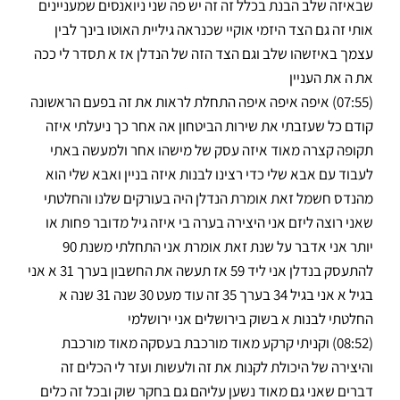
שבאיזה שלב הבנת בכלל זה זה יש פה שני ניואנסים שמעניינים
אותי זה גם הצד היזמי אוקיי שכנראה גיליית האוטו בינך לבין
עצמך באיזשהו שלב וגם הצד הזה של הנדלן אז א תסדר לי ככה
את ה את העניין
(07:55) איפה איפה איפה התחלת לראות את זה בפעם הראשונה
קודם כל שעזבתי את שירות הביטחון אה אחר כך ניעלתי איזה
תקופה קצרה מאוד איזה עסק של מישהו אחר ולמעשה באתי
לעבוד עם אבא שלי כדי רצינו לבנות איזה בניין ואבא שלי הוא
מהנדס חשמל זאת אומרת הנדלן היה בעורקים שלנו והחלטתי
שאני רוצה ליזם אני היצירה בערה בי איזה גיל מדובר פחות או
יותר אני אדבר על שנת זאת אומרת אני התחלתי משנת 90
להתעסק בנדלן אני ליד 59 אז תעשה את החשבון בערך 31 א אני
בגיל א אני בגיל 34 בערך 35 זה עוד מעט 30 שנה 31 שנה א
החלטתי לבנות א בשוק בירושלים אני ירושלמי
(08:52) וקניתי קרקע מאוד מורכבת בעסקה מאוד מורכבת
והיצירה של היכולת לקנות את זה ולעשות ועזר לי הכלים זה
דברים שאני גם מאוד נשען עליהם גם בחקר שוק ובכל זה כלים