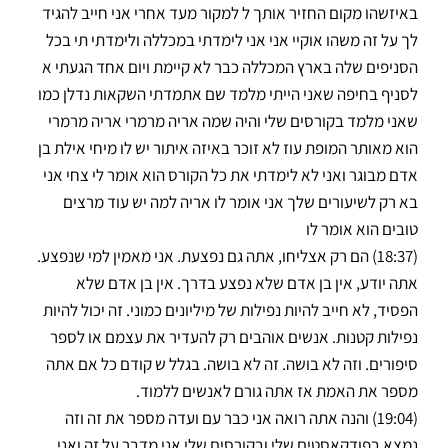
באיזשהו מקום החזיר אותך ל למקור מעד אחרי אני חייב להגיד
לך על זה משהו אוקיי אני אני לימדתי במכללה ולימדתי תי בכל
הסניפים שלה בארץ המכללה כבר לא קיימת ויום אחד הגעתי א
לסניף בחיפה שאני הייתי מלמד שם אתמדתי השקאות נדלן כמו
שאני מלמד בקורסים שלי והיה שמה אריה מרמרי אריה מרמרי
הוא מאותר המופת עוז לא זוכר באיזה איתור יש לו מיחי אילת בן
אדם מבוגר ואני לא לימדתי את כל הקורס הוא אומר לי צחי אני
בא רק לשיעורים שלך אני אומר לו אריה למה יש עוד מרצים
טובים הוא אומר לו
(18:37) הם רק אצליחו, אתה גם נפצעת. אני מאמין למי שנפצע.
אתה יודע, אין בן אדם שלא נפצע בדרך. אין בן אדם שלא
הפסיד, לא חייב להיות נפילות של מיליונים כמוני. זה יכול להיות
נפילות קטנות. אנשים אוהבים רק להעדיר את עצמם או לספר
סיפורים. וזה לא בושה. זה לא בושה. בגלל ש קודם כל אם אתה
מספר את האמת אז אתה גורם לאנשים ללמוד.
(19:04) והנה אתה רואה אני כבר עם ועדה מספר את זה וזה
נמצא בפודקאסטים שלי ובקורסים שלי אני מדבר על זה ואני