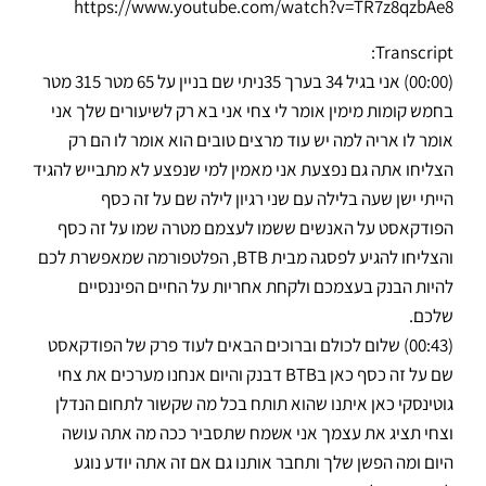
https://www.youtube.com/watch?v=TR7z8qzbAe8
Transcript:
(00:00) אני בגיל 34 בערך 35ניתי שם בניין על 65 מטר 315 מטר
בחמש קומות מימין אומר לי צחי אני בא רק לשיעורים שלך אני
אומר לו אריה למה יש עוד מרצים טובים הוא אומר לו הם רק
הצליחו אתה גם נפצעת אני מאמין למי שנפצע לא מתבייש להגיד
הייתי ישן שעה בלילה עם שני רגיון לילה שם על זה כסף
הפודקאסט על האנשים ששמו לעצמם מטרה שמו על זה כסף
והצליחו להגיע לפסגה מבית BTB, הפלטפורמה שמאפשרת לכם
להיות הבנק בעצמכם ולקחת אחריות על החיים הפיננסיים
שלכם.
(00:43) שלום לכולם וברוכים הבאים לעוד פרק של הפודקאסט
שם על זה כסף כאן בBTB דבנק והיום אנחנו מערכים את צחי
גוטינסקי כאן איתנו שהוא תותח בכל מה שקשור לתחום הנדלן
וצחי תציג את עצמך אני אשמח שתסביר ככה מה אתה עושה
היום ומה הפשן שלך ותחבר אותנו גם אם זה אתה יודע נוגע