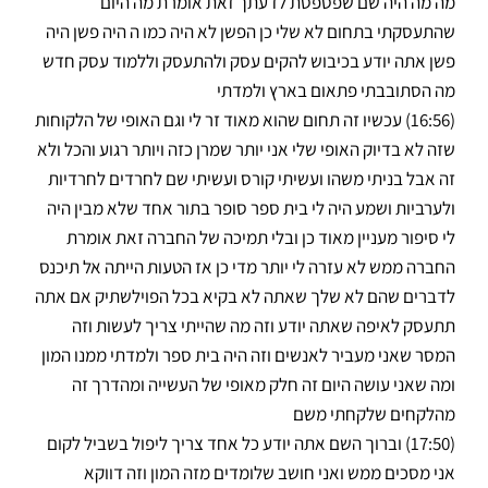
מה מה היה שם שפספסת לדעתך זאת אומרת מה היום
שהתעסקתי בתחום לא שלי כן הפשן לא היה כמו ה היה פשן היה
פשן אתה יודע בכיבוש להקים עסק ולהתעסק וללמוד עסק חדש
מה הסתובבתי פתאום בארץ ולמדתי
(16:56) עכשיו זה תחום שהוא מאוד זר לי וגם האופי של הלקוחות
שזה לא בדיוק האופי שלי אני יותר שמרן כזה ויותר רגוע והכל ולא
זה אבל בניתי משהו ועשיתי קורס ועשיתי שם לחרדים לחרדיות
ולערביות ושמע היה לי בית ספר סופר בתור אחד שלא מבין היה
לי סיפור מעניין מאוד כן ובלי תמיכה של החברה זאת אומרת
החברה ממש לא עזרה לי יותר מדי כן אז הטעות הייתה אל תיכנס
לדברים שהם לא שלך שאתה לא בקיא בכל הפוילשתיק אם אתה
תתעסק לאיפה שאתה יודע וזה מה שהייתי צריך לעשות וזה
המסר שאני מעביר לאנשים וזה היה בית ספר ולמדתי ממנו המון
ומה שאני עושה היום זה חלק מאופי של העשייה ומהדרך זה
מהלקחים שלקחתי משם
(17:50) וברוך השם אתה יודע כל אחד צריך ליפול בשביל לקום
אני מסכים ממש ואני חושב שלומדים מזה המון וזה דווקא