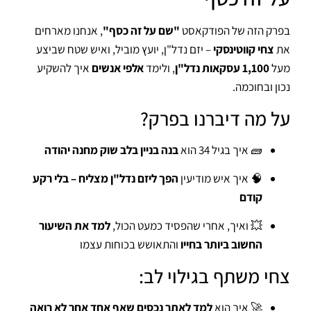
בפרק הזה של הפודקאסט
"שם על זה כסף"
, אנחנו מארחים
את
צחי קווטינסקי
– יזם נדל"ן, יועץ מוביל, ואיש שטח שביצע
מעל
1,100 עסקאות נדל"ן
, ולימד
אלפי אנשים
איך להשקיע
נכון ובחוכמה.
על מה דיברנו בפרק?
🧱 איך בגיל 34 הוא
בנה בניין בלב שוק מחנה יהודה
🧠 איך איש מודיעין
הפך ליזם נדל"ן מצליח – בלי רקע
קודם
💥 ואיך, אחרי שהפסיד כמעט הכול,
למד את השיעור
החשוב ביותר בחייו
והתאושש בכוחות עצמו
צחי משתף בגילוי לב:
🚀 איך הוא
למד לאתר נכסים שאף אחד אחר לא רואה