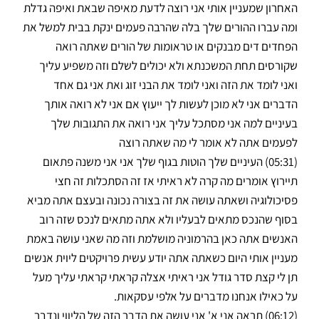
האחרון שמעניין אותי אני רוצה לדעת מאיפה שבאת ואיפה גדלת
ומה עברו ההורים שלך בלה שהרבה פעמים ינקת בבית למשל את
הפחדים דים מבנקים או טראומות של הורים שאתה רואה
שקורסים תחת המשכנתא ולא יכולים לשלם וזה משפיע עליך
ואני לומד את הזה ואני לומד את הבני זוג ואת אני גם אחד
הדברים אני לא מוכן לעשות לך ייעוץ אם אני לא רואה אותך
בעיניים למה אני מסתכל עליך אני רואה את התגובות שלך
לפעמים אתה לא אומר לי מה שאתה רוצה
(05:31) העיניים שלך הוטות בגוף שלך אני אני משנה פתאום
תיירוץ אומרים מה קרה לא ראיתי אז זה הסתכלות זה חצי
פסיכולוגיה ושאתה עושה את זה בצורה נכונה ובעצם אתה מביא
בסוף שהנכס מתאים לבעליו ולא אתה מתאים לנכס שזה רוב
האנשים אתה כאן בהרמוניה מושלמת וזה מה שאני עושה באמת
מעניין אותי היום כשאתה אתה יודע עשית פרויקטים ליוית אנשים
תן לי קצת סדר גודל אני ראיתי אצלה קראתי קראתי עליך מעל
על כאילו אנחנו מדברים על אלפי עסקאות.
(06:12) תראה אני א' אני עושה את הדבר הזה של הליווי ונדבר