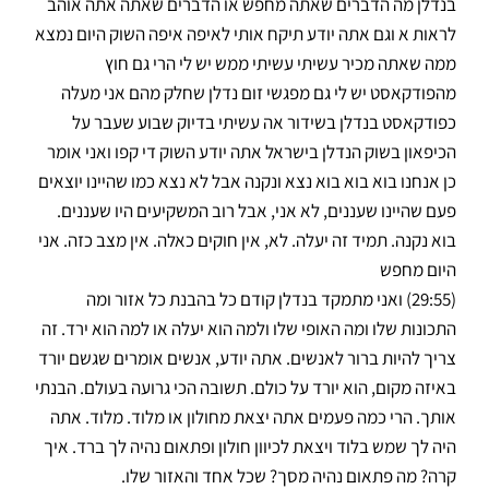
בנדלן מה הדברים שאתה מחפש או הדברים שאתה אתה אוהב
לראות א וגם אתה יודע תיקח אותי לאיפה איפה השוק היום נמצא
ממה שאתה מכיר עשיתי עשיתי ממש יש לי הרי גם חוץ
מהפודקאסט יש לי גם מפגשי זום נדלן שחלק מהם אני מעלה
כפודקאסט בנדלן בשידור אה עשיתי בדיוק שבוע שעבר על
הכיפאון בשוק הנדלן בישראל אתה יודע השוק די קפו ואני אומר
כן אנחנו בוא בוא בוא נצא ונקנה אבל לא נצא כמו שהיינו יוצאים
פעם שהיינו שעננים, לא אני, אבל רוב המשקיעים היו שעננים.
בוא נקנה. תמיד זה יעלה. לא, אין חוקים כאלה. אין מצב כזה. אני
היום מחפש
(29:55) ואני מתמקד בנדלן קודם כל בהבנת כל אזור ומה
התכונות שלו ומה האופי שלו ולמה הוא יעלה או למה הוא ירד. זה
צריך להיות ברור לאנשים. אתה יודע, אנשים אומרים שגשם יורד
באיזה מקום, הוא יורד על כולם. תשובה הכי גרועה בעולם. הבנתי
אותך. הרי כמה פעמים אתה יצאת מחולון או מלוד. מלוד. אתה
היה לך שמש בלוד ויצאת לכיוון חולון ופתאום נהיה לך ברד. איך
קרה? מה פתאום נהיה מסך? שכל אחד והאזור שלו.