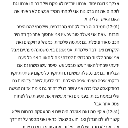
אצלך מדוגם יסודי אנחנו יורדים לעומקם של דברים ואנחנו גם
לוקחים את זה ברצינות אני לקחתי תמיד אנשים לא ראיתי את
האגו האישי שלי הוא
(12:01) תמיד היה בצד לקחתי מהנדסים, שילמתי להם היטב
והבנתי שאם אני אשלם טוב עכשיו אני אחסוך אחר כך וזה היה
חכם מאוד וניצלתי גם את מה שלמדתי כמנהל פרויקטים ואת
הלקחים ואני דבר שלמדתי אני אמנם בא משמונה מעתיים אבל
אני אוהב ללמוד מהגדולים למדתי מחיל האוויר אני כל פעם
ידעתי שבחיל האוויר עשו מבצע עשו טיסה עשו משהו גם אם
הצליחה גם אם נכשלה עושים תח תחקיר כל מקום עשיתי תחקיר
בדקתי איפה טעיתי איפה הצלחתי כדי לדעת לשפר עד היום גם
בפודקאסט שלי ככה אני עושה בגלל זה זה גם צומח אז זה הגישה
שלי ובאמת בניתי בעניינים ואז א עשיתי את הטעות של לפתוח
עסק אחר אבל
(12:51) אוקיי מה זאת אומרת היה שם א התעסקת בתחום שלא
קשור לעולם הנדלן ואני חושב שאולי כדאי ואני מספר על זה דרך
אגב אני לא מתבייש לספר על זה ואתה יודע בן אדם צריך