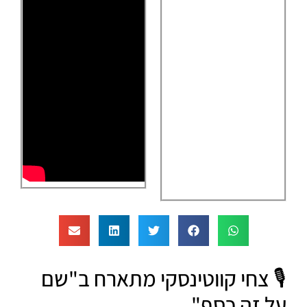
🎙️ צחי קווטינסקי מתארח ב"שם
על זה כסף"